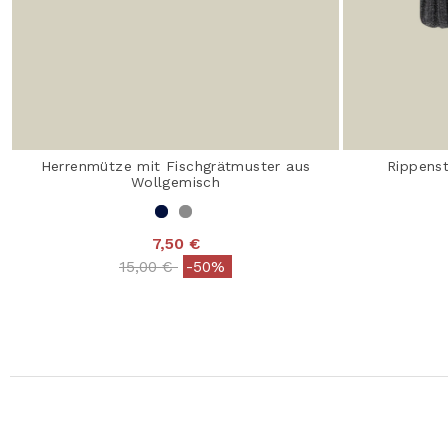
Herrenmütze mit Fischgrätmuster aus
Rippenst
Wollgemisch
7,50 €
Price reduced from
to
15,00 €
-50%