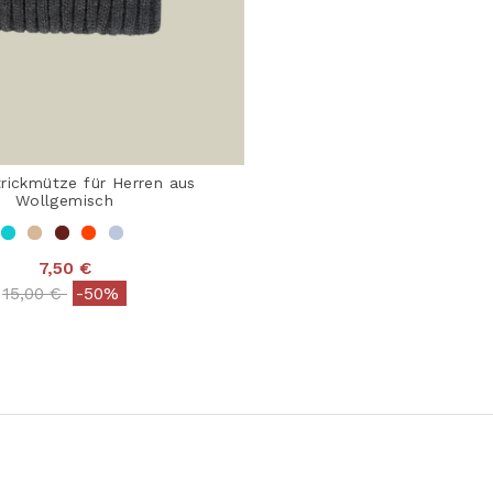
rickmütze für Herren aus
Wollgemisch
7,50 €
Price reduced from
to
15,00 €
-50%