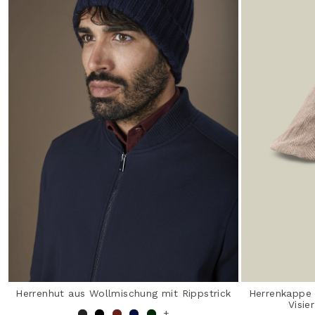
Herrenhut aus Wollmischung mit Rippstrick
Herrenkappe 
Visie
+