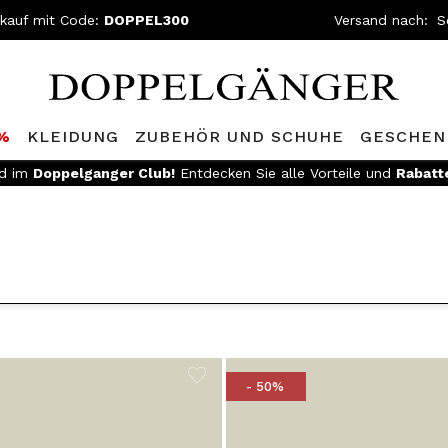
nkauf mit Code:
DOPPEL300
Versand nach:
0%
KLEIDUNG
ZUBEHÖR UND SCHUHE
GESCHEN
ed im
Doppelganger Club!
Entdecken Sie alle Vorteile und
Rabatt
- 50%