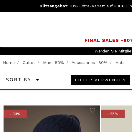
Blitzangebot:
10% Extra-Rabatt auf 300€ Ei
FINAL SALES -8
Werden Sie Mitgli
Home
Outlet
Man -80%
Accessories -80%
Hats
FILTER VERWENDEN
SORT BY
- 33%
- 25%