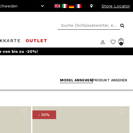
Store Locator
KKARTE
OUTLET
0
e von bis zu -20%!
MODEL ANSEHEN
PRODUKT ANSEHEN
- 50%