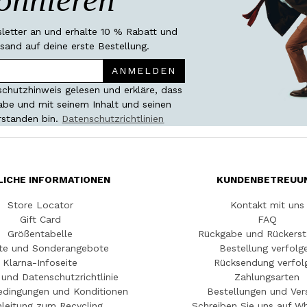
etter an und erhalte 10 % Rabatt und
sand auf deine erste Bestellung.
ANMELDEN
chutzhinweis gelesen und erkläre, dass
habe und mit seinem Inhalt und seinen
rstanden bin.
Datenschutzrichtlinien
LICHE INFORMATIONEN
KUNDENBETREUU
Store Locator
Kontakt mit uns
Gift Card
FAQ
Größentabelle
Rückgabe und Rückerst
te und Sonderangebote
Bestellung verfolg
Klarna-Infoseite
Rücksendung verfol
und Datenschutzrichtlinie
Zahlungsarten
edingungen und Konditionen
Bestellungen und Ver
leitung zum Recycling
Schreiben Sie uns auf W