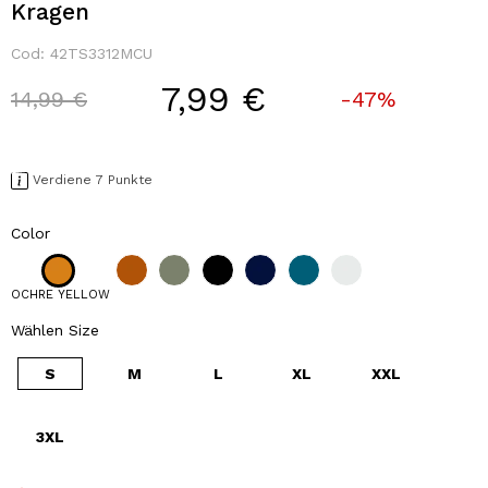
Kragen
Cod:
42TS3312MCU
7,99 €
Price reduced from
to
14,99 €
-47%
Verdiene 7 Punkte
Color
OCHRE YELLOW
Wählen Size
S
M
L
XL
XXL
3XL