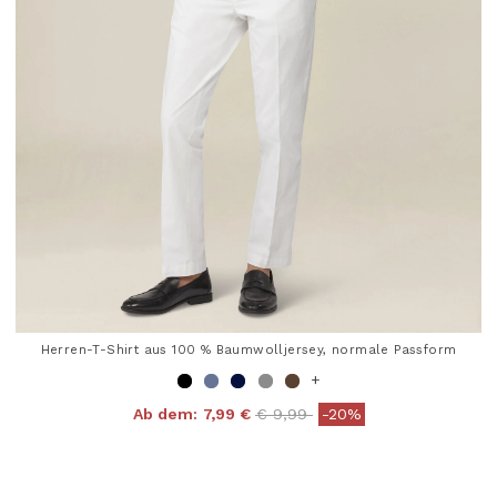
Herren-T-Shirt aus 100 % Baumwolljersey, normale Passform
+
Price reduced from
to
Ab dem:
7,99 €
€ 9,99
-20%
4,8 out of 5 Customer Rating