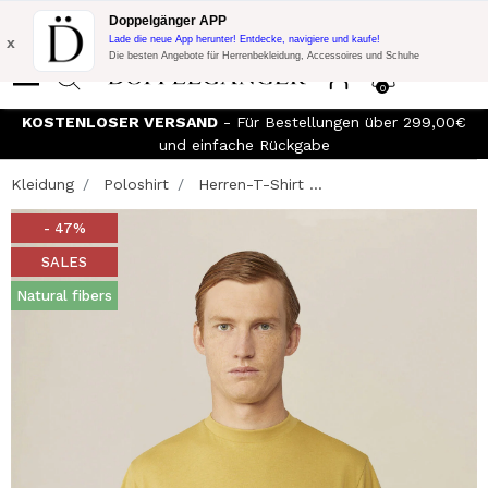
Blitzangebot:
10% Extra-Rabatt auf 300€ Einkauf mit Code:
Doppelgänger APP
DOPPEL300
x
Lade die neue App herunter! Entdecke, navigiere und kaufe!
Die besten Angebote für Herrenbekleidung, Accessoires und Schuhe
0
KOSTENLOSER VERSAND
- Für Bestellungen über 299,00€
und einfache Rückgabe
Kleidung
Poloshirt
Herren-T-Shirt ...
- 47%
SALES
Natural fibers