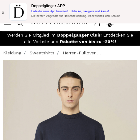
Blitzangebot:
10% Extra-Rabatt auf 300€ Einkauf mit Code:
Doppelgänger APP
DOPPEL300
x
Lade die neue App herunter! Entdecke, navigiere und kaufe!
Die besten Angebote für Herrenbekleidung, Accessoires und Schuhe
0
Werden Sie Mitglied im
Doppelganger Club!
Entdecken Sie
alle Vorteile und
Rabatte von bis zu -20%!
Kleidung
Sweatshirts
Herren-Pullover ...