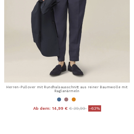
Herren-Pullover mit Rundhalsausschnitt aus reiner Baumwolle mit
Raglanärmeln
Price reduced from
to
Ab dem:
14,99 €
€ 39,99
-63%
5 out of 5 Customer Rating