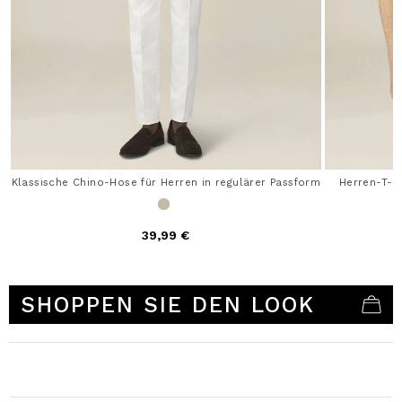
Klassische Chino-Hose für Herren in regulärer Passform
Herren-T-S
39,99 €
3,1 out of 5 Customer Rating
SHOPPEN SIE DEN LOOK