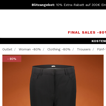
Blitzangebot:
10% Extra-Rabatt auf 300€ Ei
FINAL SALES -8
KOSTEN
Outlet
Woman -80%
Clothing -80%
Trousers
Fünf-
- 80%