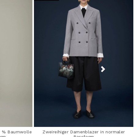
0 % Baumwolle
Zweireihiger Damenblazer in normaler
orm
Passform