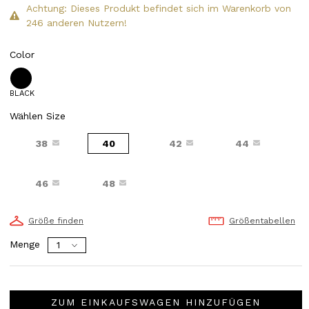
Achtung: Dieses Produkt befindet sich im Warenkorb von
246 anderen Nutzern!
Color
BLACK
Wählen Size
38
40
42
44
46
48
Größe finden
Größentabellen
Menge
ZUM EINKAUFSWAGEN HINZUFÜGEN