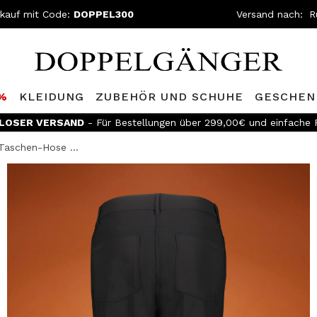
nkauf mit Code:
DOPPEL300
Versand nach:
0%
KLEIDUNG
ZUBEHÖR UND SCHUHE
GESCHEN
LOSER VERSAND
- Für Bestellungen über 299,00€ und einfache
Taschen-Hose ...