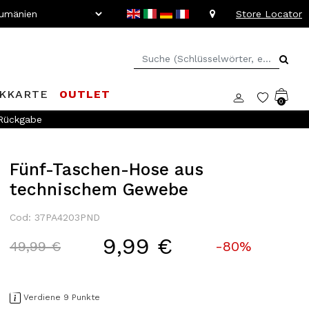
Store Locator
KKARTE
OUTLET
0
 Rückgabe
Fünf-Taschen-Hose aus
technischem Gewebe
Cod: 37PA4203PND
9,99 €
Price reduced from
to
49,99 €
-80%
Verdiene 9 Punkte