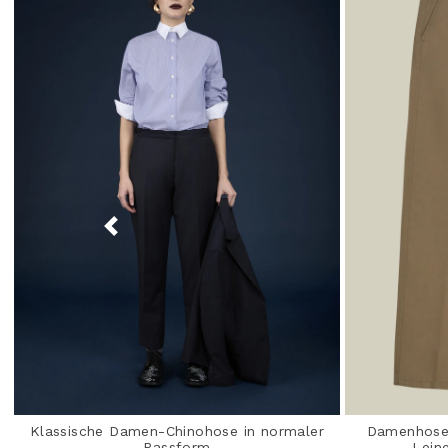
Klassische Damen-Chinohose in normaler
Damenhose 
Passform
Lein