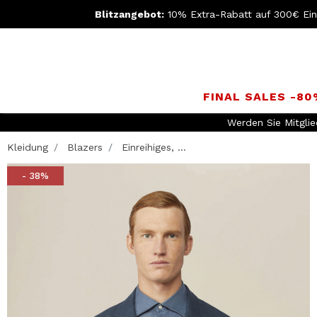
Blitzangebot:
10% Extra-Rabatt auf 300€ Ei
FINAL SALES -8
Kleidung
Blazers
Einreihiges, ...
- 38%