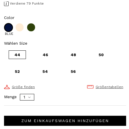
Verdiene 79 Punkte
Color
BLUE
Wählen Size
44
46
48
50
52
54
56
Größe finden
Größentabellen
Menge
ZUM EINKAUFSWAGEN HINZUFÜGEN