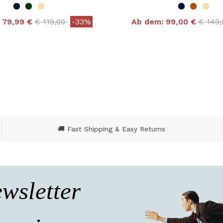
Price reduced from
to
Price 
79,99 €
€ 119,00
-33%
Ab dem:
99,00 €
€ 149
 out of 5 Customer Rating
5 out of 5 Customer R
🚚 Fast Shipping & Easy Returns
wsletter