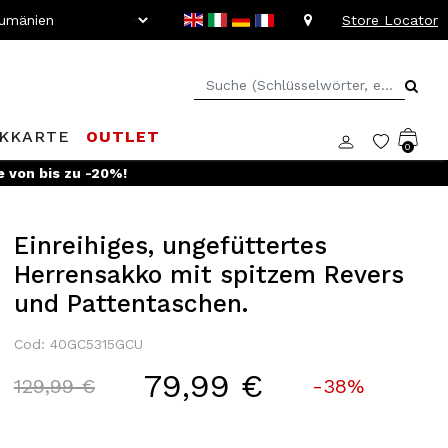
Store Locator
KKARTE
OUTLET
0
b!
Entdecken Sie alle Vorteile und
Rabatte von bis zu -20%!
Einreihiges, ungefüttertes
Herrensakko mit spitzem Revers
und Pattentaschen.
Cod: 40GC5315GCU
79,99 €
Price reduced from
to
129,99 €
-38%