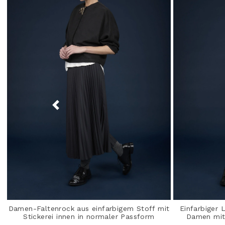
Damen-Faltenrock aus einfarbigem Stoff mit
Einfarbiger 
Stickerei innen in normaler Passform
Damen mit 