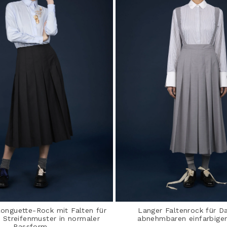
Longuette-Rock mit Falten für
Langer Faltenrock für 
Streifenmuster in normaler
abnehmbaren einfarbige
Passform