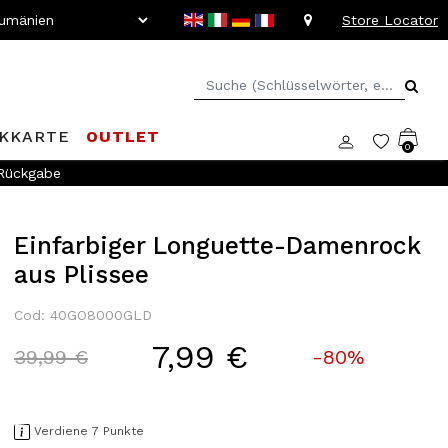
Store Locator
KKARTE
OUTLET
0
 Rückgabe
Einfarbiger Longuette-Damenrock
aus Plissee
Cod: 40GO8000GLD
7,99 €
Price reduced from
to
39,99 €
-80%
Verdiene 7 Punkte