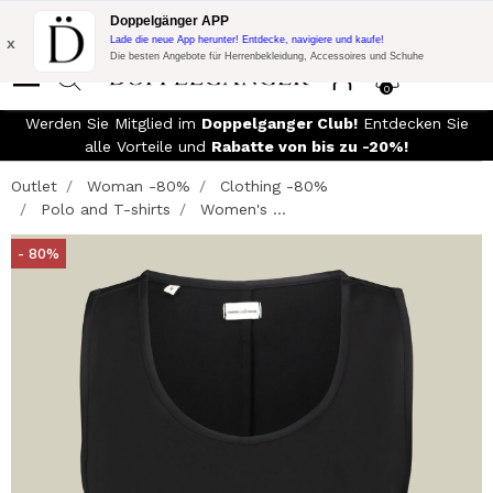
Blitzangebot:
10% Extra-Rabatt auf 300€ Einkauf mit Code:
Doppelgänger APP
DOPPEL300
x
Lade die neue App herunter! Entdecke, navigiere und kaufe!
Die besten Angebote für Herrenbekleidung, Accessoires und Schuhe
0
Werden Sie Mitglied im
Doppelganger Club!
Entdecken Sie
alle Vorteile und
Rabatte von bis zu -20%!
Outlet
Woman -80%
Clothing -80%
Polo and T-shirts
Women's ...
- 80%