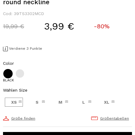
round neckline
Cod:
39TS3302MCD
3,99 €
Price reduced from
to
19,99 €
-80%
Verdiene 3 Punkte
Color
BLACK
Wählen Size
XS
S
M
L
XL
Größe finden
Größentabellen