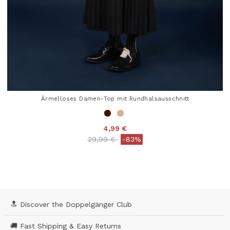
Ärmelloses Damen-Top mit Rundhalsausschnitt
4,99 €
Price reduced from
to
29,99 €
-83%
3,2 out of 5 Customer Rating
🔝 Discover the Doppelgänger Club
🚚 Fast Shipping & Easy Returns