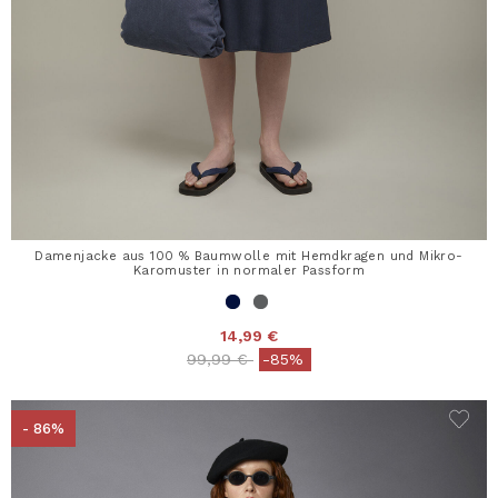
Damenjacke aus 100 % Baumwolle mit Hemdkragen und Mikro-
Karomuster in normaler Passform
14,99 €
Price reduced from
to
99,99 €
-85%
- 86%