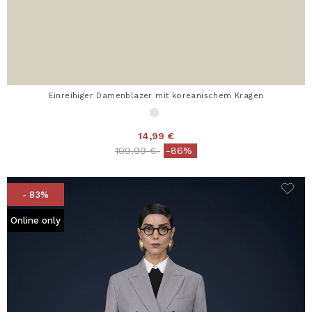
Einreihiger Damenblazer mit koreanischem Kragen
14,99 €
Price reduced from
to
109,99 €
-86%
- 83%
Online only