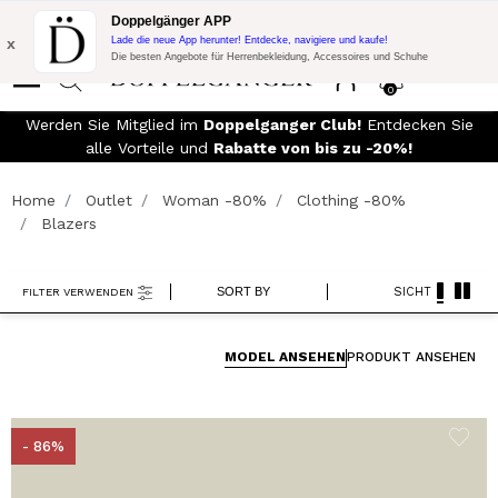
Blitzangebot:
10% Extra-Rabatt auf 300€ Einkauf mit Code:
Doppelgänger APP
DOPPEL300
x
Lade die neue App herunter! Entdecke, navigiere und kaufe!
Die besten Angebote für Herrenbekleidung, Accessoires und Schuhe
0
90€
Werden Sie Mitglied im
Doppelganger Club!
Entdecken Sie
alle Vorteile und
Rabatte von bis zu -20%!
Home
Outlet
Woman -80%
Clothing -80%
Blazers
SORT BY
SICHT
FILTER VERWENDEN
MODEL ANSEHEN
PRODUKT ANSEHEN
- 86%