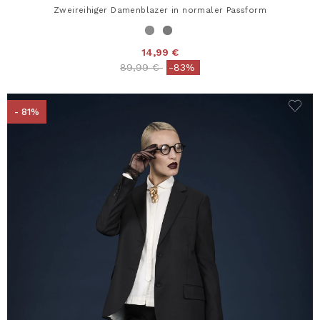
Zweireihiger Damenblazer in normaler Passform
14,99 €
Price reduced from
to
89,99 €
-83%
- 81%