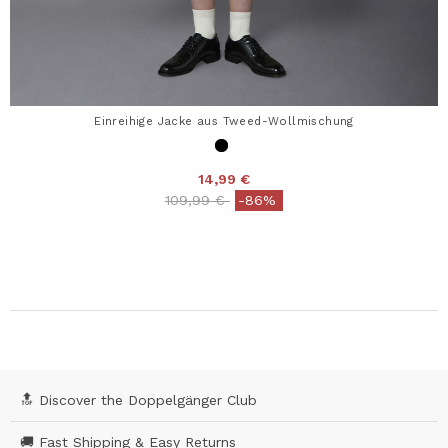
Einreihige Jacke aus Tweed-Wollmischung
14,99 €
Price reduced from
to
109,99 €
-86%
🔝 Discover the Doppelgänger Club
🚚 Fast Shipping & Easy Returns