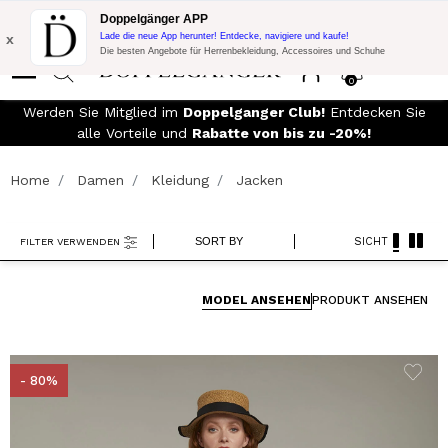
Blitzangebot:
10% Extra-Rabatt auf 300€ Einkauf mit Code:
Doppelgänger APP
DOPPEL300
x
Lade die neue App herunter! Entdecke, navigiere und kaufe!
Die besten Angebote für Herrenbekleidung, Accessoires und Schuhe
0
90€
Werden Sie Mitglied im
Doppelganger Club!
Entdecken Sie
alle Vorteile und
Rabatte von bis zu -20%!
Home
Damen
Kleidung
Jacken
SORT BY
SICHT
FILTER VERWENDEN
MODEL ANSEHEN
PRODUKT ANSEHEN
- 80%