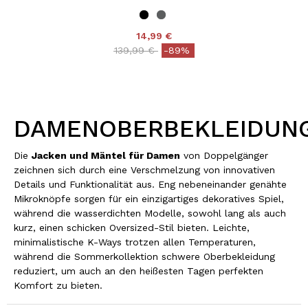
14,99 €
Price reduced from
to
139,99 €
-89%
DAMENOBERBEKLEIDUN
Die
Jacken und Mäntel für Damen
von Doppelgänger
zeichnen sich durch eine Verschmelzung von innovativen
Details und Funktionalität aus. Eng nebeneinander genähte
Mikroknöpfe sorgen für ein einzigartiges dekoratives Spiel,
während die wasserdichten Modelle, sowohl lang als auch
kurz, einen schicken Oversized-Stil bieten. Leichte,
minimalistische K-Ways trotzen allen Temperaturen,
während die Sommerkollektion schwere Oberbekleidung
reduziert, um auch an den heißesten Tagen perfekten
Komfort zu bieten.