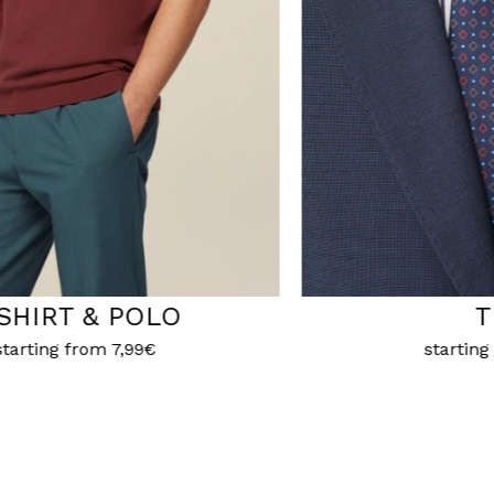
TIES
BL
starting from
7,99€
starting