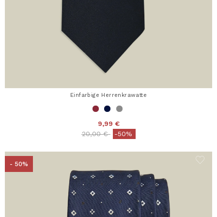
Einfarbige Herrenkrawatte
9,99 €
Price reduced from
to
20,00 €
-50%
- 50%