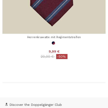
Herrenkrawatte mit Regimentstreifen
9,99 €
Price reduced from
to
20,00 €
-50%
🔝 Discover the Doppelgänger Club