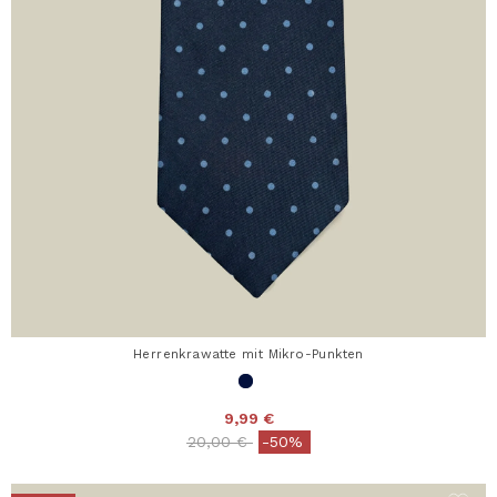
Herrenkrawatte mit Mikro-Punkten
9,99 €
Price reduced from
to
20,00 €
-50%