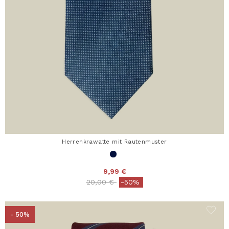
Herrenkrawatte mit Rautenmuster
9,99 €
Price reduced from
to
20,00 €
-50%
- 50%