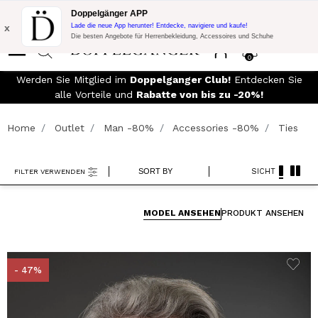
Blitzangebot:
10% Extra-Rabatt auf 300€ Einkauf mit Code:
Doppelgänger APP
DOPPEL300
x
Lade die neue App herunter! Entdecke, navigiere und kaufe!
Die besten Angebote für Herrenbekleidung, Accessoires und Schuhe
0
90€
Werden Sie Mitglied im
Doppelganger Club!
Entdecken Sie
alle Vorteile und
Rabatte von bis zu -20%!
Home
Outlet
Man -80%
Accessories -80%
Ties
SORT BY
SICHT
FILTER VERWENDEN
MODEL ANSEHEN
PRODUKT ANSEHEN
- 47%