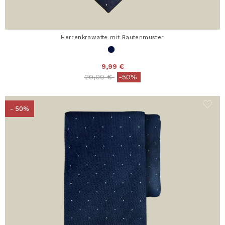
Herrenkrawatte mit Rautenmuster
9,99 €
Price reduced from
to
20,00 €
-50%
- 50%