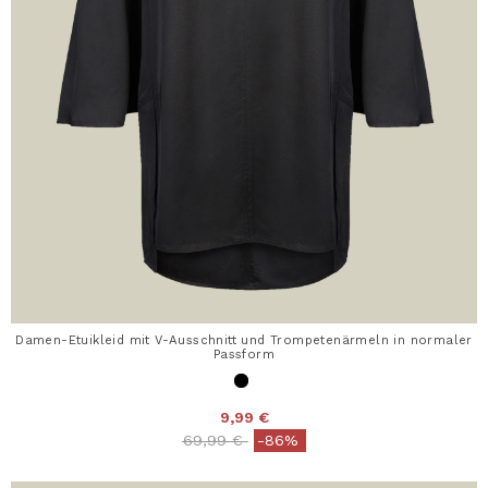
Damen-Etuikleid mit V-Ausschnitt und Trompetenärmeln in normaler
Passform
9,99 €
Price reduced from
to
69,99 €
-86%