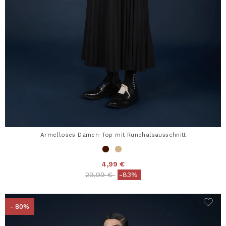
Ärmelloses Damen-Top mit Rundhalsausschnitt
4,99 €
Price reduced from
to
29,99 €
-83%
- 80%