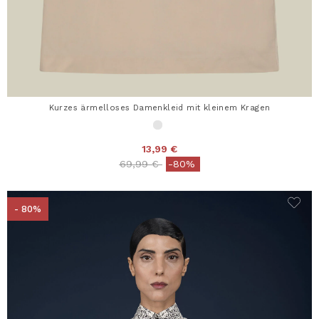
Kurzes ärmelloses Damenkleid mit kleinem Kragen
13,99 €
Price reduced from
to
69,99 €
-80%
- 80%