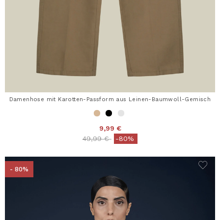
Damenhose mit Karotten-Passform aus Leinen-Baumwoll-Gemisch
9,99 €
Price reduced from
to
49,99 €
-80%
- 80%