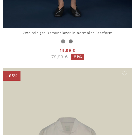
Zweireihiger Damenblazer in normaler Passform
14,99 €
Price reduced from
to
79,99 €
-81%
- 85%