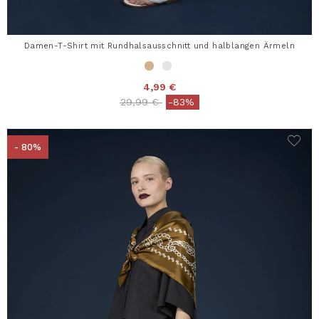
Damen-T-Shirt mit Rundhalsausschnitt und halblangen Ärmeln
4,99 €
Price reduced from
to
29,99 €
-83%
- 80%