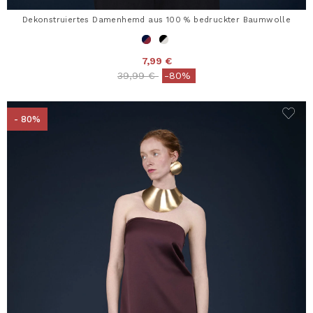
Dekonstruiertes Damenhemd aus 100 % bedruckter Baumwolle
7,99 €
Price reduced from
to
39,99 €
-80%
- 80%