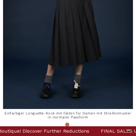
Einfarbiger Longuette-Rock mit Falten für Damen mit Streifenmuster
in normaler Passform
tions
S Up to -80% Online & in Boutique! Discover Further Red
FINAL SALES Up to -80% Online & in Boutique! D
7,99 €