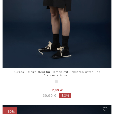
Kurzes T-Shirt-Kleid für Damen mit Schlitzen unten und
Dreiviertelärmeln
7,99 €
Price reduced from
to
39,99 €
-80%
- 80%