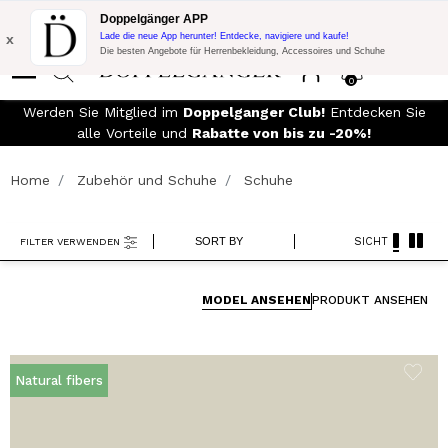
Blitzangebot:
10% Extra-Rabatt auf 300€ Einkauf mit Code:
Doppelgänger APP
DOPPEL300
x
Lade die neue App herunter! Entdecke, navigiere und kaufe!
Die besten Angebote für Herrenbekleidung, Accessoires und Schuhe
0
00€
Werden Sie Mitglied im
Doppelganger Club!
Entdecken Sie
alle Vorteile und
Rabatte von bis zu -20%!
Home
Zubehör und Schuhe
Schuhe
SORT BY
SICHT
FILTER VERWENDEN
MODEL ANSEHEN
PRODUKT ANSEHEN
Natural fibers