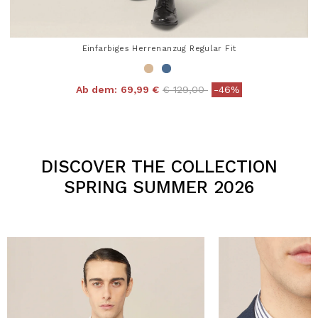
Einfarbiges Herrenanzug Regular Fit
Price reduced from
to
Ab dem:
69,99 €
€ 129,00
-46%
4,3 out of 5 Customer Rating
DISCOVER THE COLLECTION
SPRING SUMMER 2026