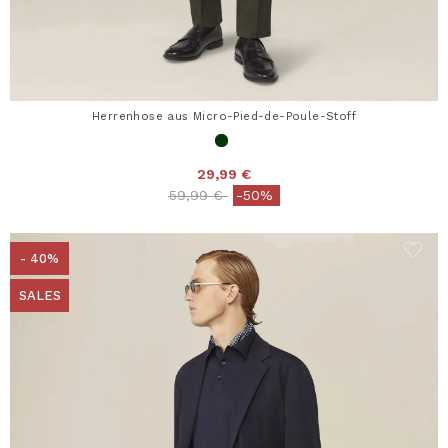
Herrenhose aus Micro-Pied-de-Poule-Stoff
29,99 €
Price reduced from
to
59,99 €
-50%
- 40%
SALES