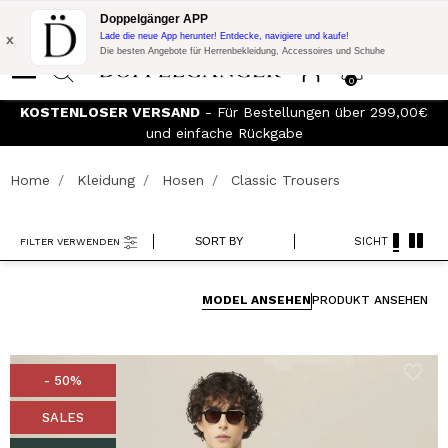
Blitzangebot:
10% Extra-Rabatt auf 300€ Einkauf mit Code:
Doppelgänger APP
DOPPEL300
x
Lade die neue App herunter! Entdecke, navigiere und kaufe!
Die besten Angebote für Herrenbekleidung, Accessoires und Schuhe
0
KOSTENLOSER VERSAND
- Für Bestellungen über 299,00€
We
und einfache Rückgabe
Home
Kleidung
Hosen
Classic Trousers
SORT BY
SICHT
FILTER VERWENDEN
MODEL ANSEHEN
PRODUKT ANSEHEN
- 50%
SALES