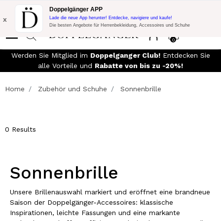
Blitzangebot:
10% Extra-Rabatt auf 300€ Einkauf mit Code:
Doppelgänger APP
DOPPEL300
x
Lade die neue App herunter! Entdecke, navigiere und kaufe!
Die besten Angebote für Herrenbekleidung, Accessoires und Schuhe
0
VERSAND
- Für Bestellungen über 299,00€
Werden Sie Mitglied i
und einfache Rückgabe
alle Vorteile 
Home
Zubehör und Schuhe
Sonnenbrille
0 Results
Sonnenbrille
Unsere Brillenauswahl markiert und eröffnet eine brandneue
Saison der Doppelgänger-Accessoires: klassische
Inspirationen, leichte Fassungen und eine markante