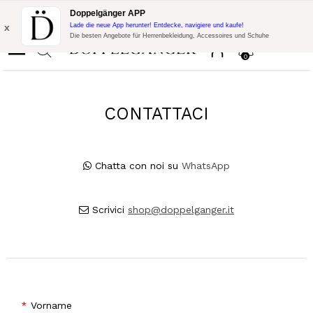
Blitzangebot:
10% Extra-Rabatt auf 300€ Einkauf mit Code:
Doppelgänger APP
DOPPEL300
x
Lade die neue App herunter! Entdecke, navigiere und kaufe!
Die besten Angebote für Herrenbekleidung, Accessoires und Schuhe
0
CONTATTACI
Chatta con noi su
WhatsApp
Scrivici
shop@doppelganger.it
Vorname