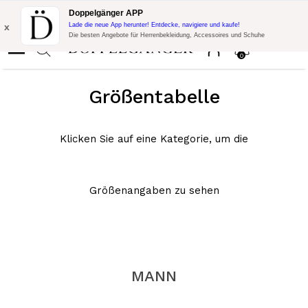
Blitzangebot:
10% Extra-Rabatt auf 300€ Einkauf mit Code:
Doppelgänger APP
DOPPEL300
x
Lade die neue App herunter! Entdecke, navigiere und kaufe!
Die besten Angebote für Herrenbekleidung, Accessoires und Schuhe
0
Größentabelle
Klicken Sie auf eine Kategorie, um die
Größenangaben zu sehen
MANN