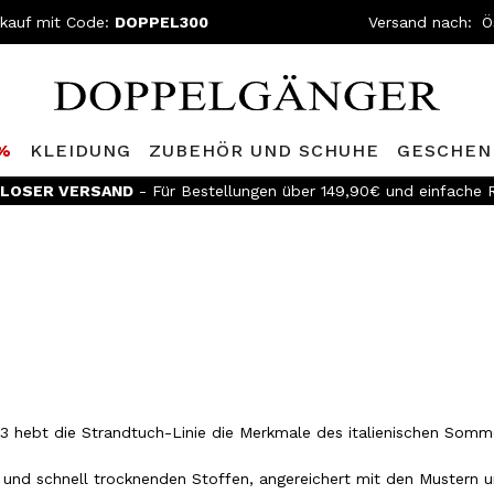
nkauf mit Code:
DOPPEL300
Versand nach:
0%
KLEIDUNG
ZUBEHÖR UND SCHUHE
GESCHEN
LOSER VERSAND
- Für Bestellungen über 149,90€ und einfache
 hebt die Strandtuch-Linie die Merkmale des italienischen Sommers
nd schnell trocknenden Stoffen, angereichert mit den Mustern u