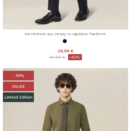
Herrenhose aus Jersey in regulärer Passform
29,99 €
Price reduced from
to
49,99 €
-40%
- 50%
SALES
Limited Edition