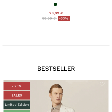
29,99 €
Price reduced from
to
59,99 €
-50%
BESTSELLER
- 25%
SALES
Limited Edition