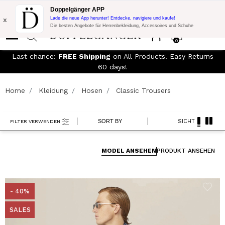
KOSTENLOSER VERSAND!
10% Extra-Rabatt auf 300€ Einkauf mit
Doppelgänger APP
Code:
DOPPEL300
x
Lade die neue App herunter! Entdecke, navigiere und kaufe!
Die besten Angebote für Herrenbekleidung, Accessoires und Schuhe
0
Last chance:
FREE Shipping
on All Products! Easy Returns
60 days!
Home
Kleidung
Hosen
Classic Trousers
SORT BY
SICHT
FILTER VERWENDEN
MODEL ANSEHEN
PRODUKT ANSEHEN
- 40%
SALES