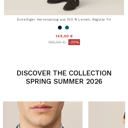
Einreihiger Herrenanzug aus 100 % Leinen, Regular Fit
149,00 €
Price reduced from
to
199,00 €
-25%
3,2 out of 5 Customer Rating
DISCOVER THE COLLECTION
SPRING SUMMER 2026