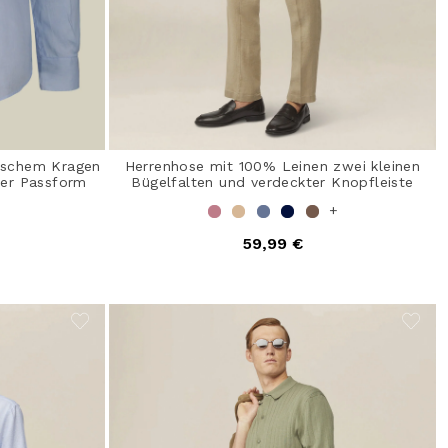
sischem Kragen
Herrenhose mit 100% Leinen zwei kleinen
mer Passform
Bügelfalten und verdeckter Knopfleiste
+
59,99 €
from