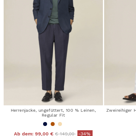
Herrenjacke, ungefüttert, 100 % Leinen,
Zweireihiger 
Regular Fit
Price reduced from
to
Ab dem:
99,00 €
€ 149,00
-34%