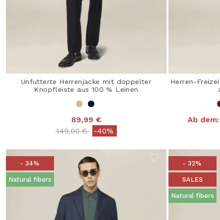
Unfutterte Herrenjacke mit doppelter
Herren-Freize
Knopfleiste aus 100 % Leinen
89,99 €
Ab dem:
Price reduced from
to
149,00 €
-40%
- 34%
- 32%
Natural fibers
SALES
Natural fibers