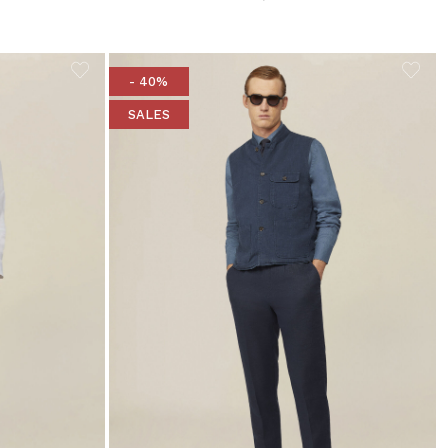
from
- 40%
SALES