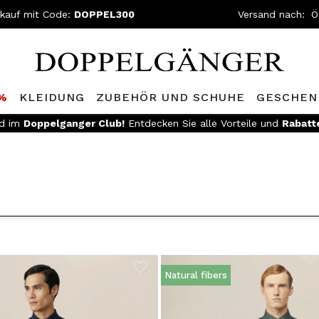
nkauf mit Code:
DOPPEL300
Versand nach:
0%
KLEIDUNG
ZUBEHÖR UND SCHUHE
GESCHEN
ed im
Doppelganger Club!
Entdecken Sie alle Vorteile und
Rabatt
Natural fibers