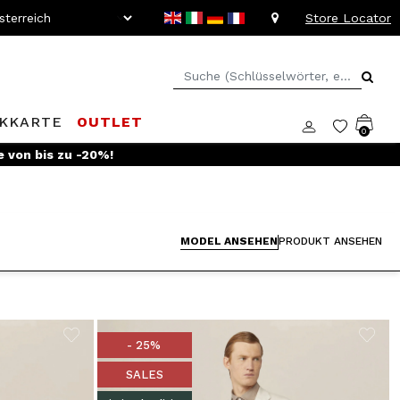
Store Locator
KKARTE
OUTLET
0
e von bis zu -20%!
MODEL ANSEHEN
PRODUKT ANSEHEN
- 25%
SALES