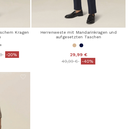
sischem Kragen
Herrenweste mit Mandarinkragen und
n
aufgesetzten Taschen
+
reduced from
to
99
-20%
29,99 €
Price reduced from
to
49,99 €
-40%