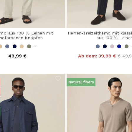
md aus 100 % Leinen mit
Herren-Freizeithemd mit klas
mefarbenen Knöpfen
aus 100 % Leine
+
Price 
49,99 €
Ab dem:
39,99 €
€ 49,
Natural fibers