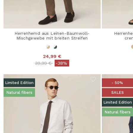
Herrenhemd aus Leinen-Baumwoll-
Herrenhe
Mischgewebe mit breiten Streifen
cre
24,99 €
Price reduced from
to
39,99 €
-38%
Limited Edition
- 50%
Natural fibers
SALES
Limited Edition
Natural fibers