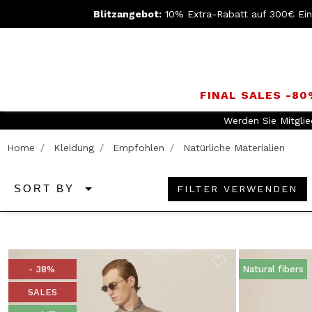
Blitzangebot:
10% Extra-Rabatt auf 300€ Ei
FINAL SALES -8
Werden Sie Mitgli
Home
Kleidung
Empfohlen
Natürliche Materialien
FILTER VERWENDEN
SORT BY
- 38%
Natural fibers
SALES