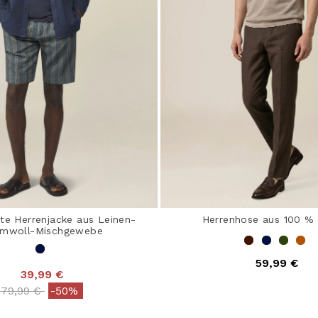
te Herrenjacke aus Leinen-
Herrenhose aus 100 % 
mwoll-Mischgewebe
59,99 €
39,99 €
Price reduced from
to
79,99 €
-50%