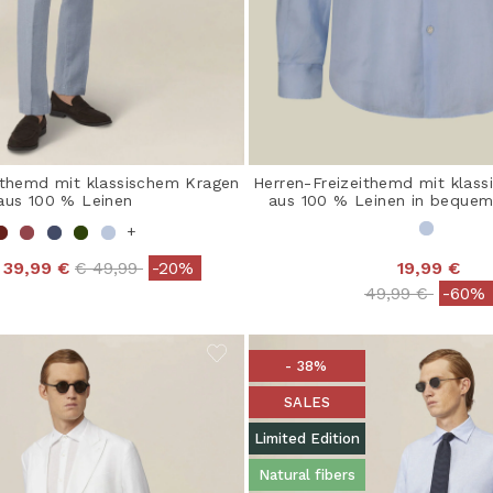
ithemd mit klassischem Kragen
Herren-Freizeithemd mit klas
aus 100 % Leinen
aus 100 % Leinen in beque
+
Price reduced from
to
39,99 €
€ 49,99
-20%
19,99 €
Price reduced 
to
49,99 €
-60%
- 38%
SALES
Limited Edition
Natural fibers