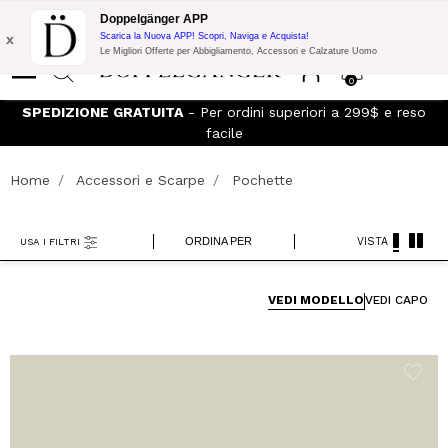
Promo Flash:
10% di Extra Sconto su 300$ di Acquisto con codice:
Doppelgänger APP
DOPPEL300
x
Scarica la Nuova APP! Scopri, Naviga e Acquista!
Le Migliori Offerte per Abbigliamento, Accessori e Calzature Uomo
0
SPEDIZIONE GRATUITA
- Per ordini superiori a 299$ e reso
facile
Home
Accessori e Scarpe
Pochette
ORDINA PER
VISTA
USA I FILTRI
VEDI MODELLO
VEDI CAPO