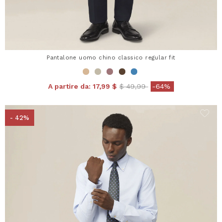
Pantalone uomo chino classico regular fit
Price reduced from
to
A partire da:
17,99 $
$ 49,99
-64%
- 42%