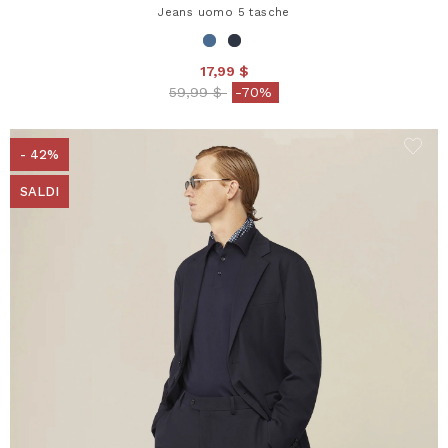
Jeans uomo 5 tasche
17,99 $
Price reduced from
to
59,99 $
-70%
- 42%
SALDI