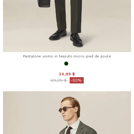
Pantalone uomo in tessuto micro pied de poule
34,99 $
Price reduced from
to
69,99 $
-50%