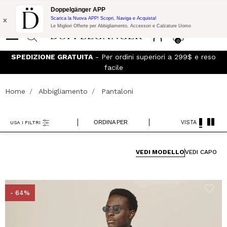
Promo Flash:
10% di Extra Sconto su 300$ di Acquisto con codice:
Doppelgänger APP
DOPPEL300
x
Scarica la Nuova APP! Scopri, Naviga e Acquista!
Le Migliori Offerte per Abbigliamento, Accessori e Calzature Uomo
0
eso
Iscriviti al
Doppelganger Club!
Scopri tutti i vantaggi e
sconti fino al -20%!
Home
Abbigliamento
Pantaloni
ORDINA PER
VISTA
USA I FILTRI
VEDI MODELLO
VEDI CAPO
- 64%