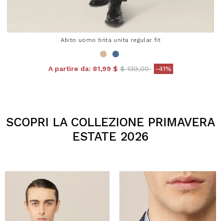
Abito uomo tinta unita regular fit
Price reduced from
to
A partire da:
81,99 $
$ 139,00
-41%
4,3 out of 5 Customer Rating
SCOPRI LA COLLEZIONE PRIMAVERA
ESTATE 2026