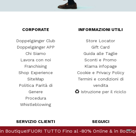
CORPORATE
INFORMAZIONI UTILI
Doppelgänger Club
Store Locator
Doppelgänger APP
Gift Card
Chi Siamo
Guida alle Taglie
Lavora con noi
Sconti e Promo
Franchising
Klarna infopage
Shop Experience
Cookie e Privacy Policy
SiteMap
Termini e condizioni di
Politica Parità di
vendita
Genere
Istruzione per il riciclo
Procedura
Whistleblowing
SERVIZIO CLIENTI
SEGUICI
nline & in Boutique!
ino al -80% Online & in Boutique!
FUORI TUTTO Fino al -80% Onlin
FUORI TUTTO Fino 
Contattaci
Follow us on Facebook