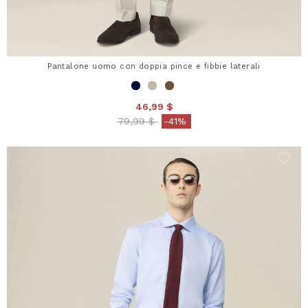
Pantalone uomo con doppia pince e fibbie laterali
46,99 $
Price reduced from
to
79,99 $
-41%