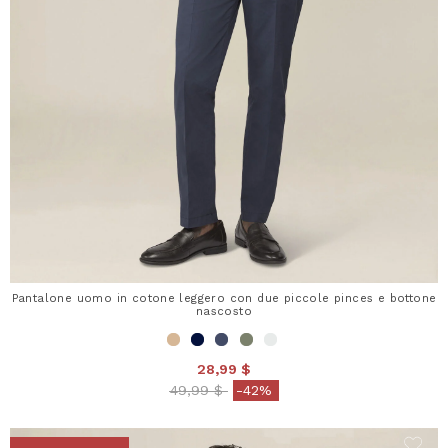
Pantalone uomo in cotone leggero con due piccole pinces e bottone
nascosto
28,99 $
Price reduced from
to
49,99 $
-42%