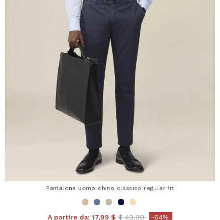
Pantalone uomo chino classico regular fit
Price reduced from
to
A partire da:
17,99 $
$ 49,99
-64%