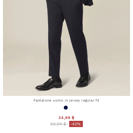
Pantalone uomo in jersey regular fit
34,99 $
Price reduced from
to
59,99 $
-42%