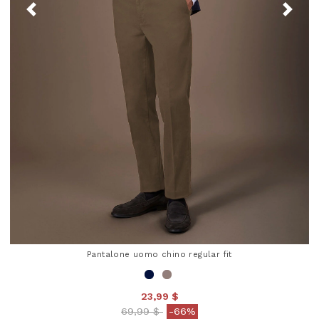
Pantalone uomo chino regular fit
23,99 $
Price reduced from
to
69,99 $
-66%