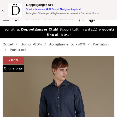
Promo Flash:
10% di Extra Sconto su 300$ di Acquisto con codice:
Doppelgänger APP
DOPPEL300
x
Scarica la Nuova APP! Scopri, Naviga e Acquista!
Le Migliori Offerte per Abbigliamento, Accessori e Calzature Uomo
0
Iscriviti al
Doppelganger Club!
Scopri tutti i vantaggi e
sconti
fino al -20%!
Outlet
Uomo -80%
Abbigliamento -80%
Pantaloni
Pantaloni ...
- 67%
Online only