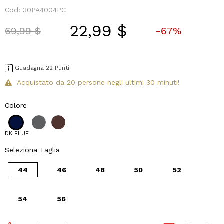
Cod:
30PA4004PC
22,99 $
Price reduced from
to
69,99 $
-67%
Guadagna 22 Punti
Acquistato da 20 persone negli ultimi 30 minuti!
Colore
DK BLUE
Seleziona Taglia
44
46
48
50
52
54
56