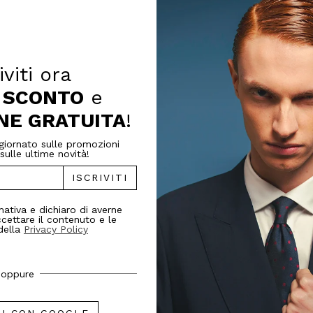
SCARICA LA PROCEDURA WHISTLEBLOWING
iviti ora
I SCONTO
e
NE GRATUITA
!
🚚 Spedizione Veloce e Reso Facile
iornato sulle promozioni
sulle ultime novità!
ISCRIVITI
riviti alla
mativa e dichiaro di averne
cettare il contenuto e le
della
Privacy Policy
wsletter
oppure
tter per ricevere il 10% di Sconto e la
 Gratuita sul primo ordine.
I CON GOOGLE