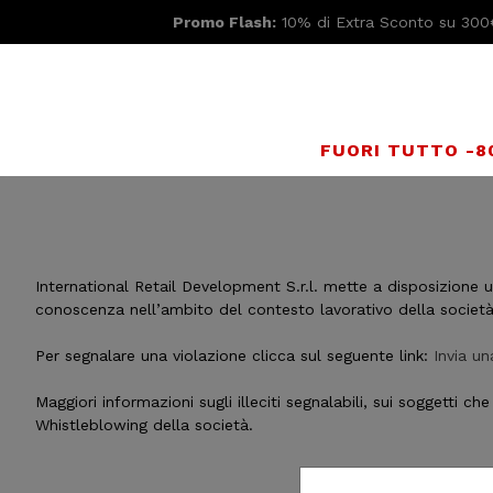
Promo Flash:
10% di Extra Sconto su 300
FUORI TUTTO -
International Retail Development S.r.l. mette a disposizione un
conoscenza nell’ambito del contesto lavorativo della società
Per segnalare una violazione clicca sul seguente link:
Invia u
Maggiori informazioni sugli illeciti segnalabili, sui soggetti
Whistleblowing della società.