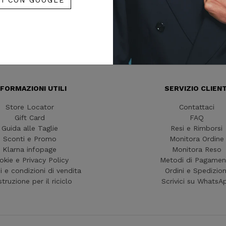
ISCRIVITI
iva e dichiaro di averne compreso e di
to e le condizioni della
Privacy Policy
NFORMAZIONI UTILI
SERVIZIO CLIENT
Store Locator
Contattaci
Gift Card
FAQ
Guida alle Taglie
Resi e Rimborsi
Sconti e Promo
Monitora Ordine
Klarna infopage
Monitora Reso
okie e Privacy Policy
Metodi di Pagamen
i e condizioni di vendita
Ordini e Spedizion
struzione per il riciclo
Scrivici su WhatsA