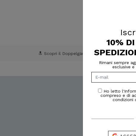
Iscr
10% D
SPEDIZIO
🔝 Scopri il Doppelgänger Club
Rimani sempre agg
esclusive e 
Isc
Ho letto l'Infor
compreso e di ac
condizioni 
Ne
Iscriviti alla newsle
Spedizione
ACCED