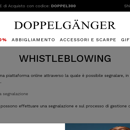
€ di Acquisto con codice:
DOPPEL300
Sh
80%
ABBIGLIAMENTO
ACCESSORI E SCARPE
GI
WHISTLEBLOWING
a piattaforma online attraverso la quale è possibile segnalare, in ma
.
na segnalazione
 che possono effettuare una segnalazione e sul processo di gestion