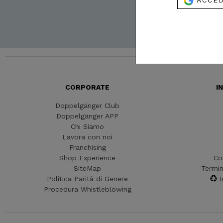
Ho letto l'Informat
accettare il contenu
CORPORATE
I
Doppelgänger Club
Doppelgänger APP
Chi Siamo
Lavora con noi
Franchising
Shop Experience
Co
SiteMap
Termin
Politica Parità di Genere
I
Procedura Whistleblowing