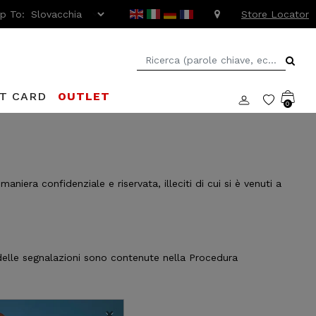
ip To:
Store Locator
FT CARD
OUTLET
0
niera confidenziale e riservata, illeciti di cui si è venuti a
e delle segnalazioni sono contenute nella Procedura
×