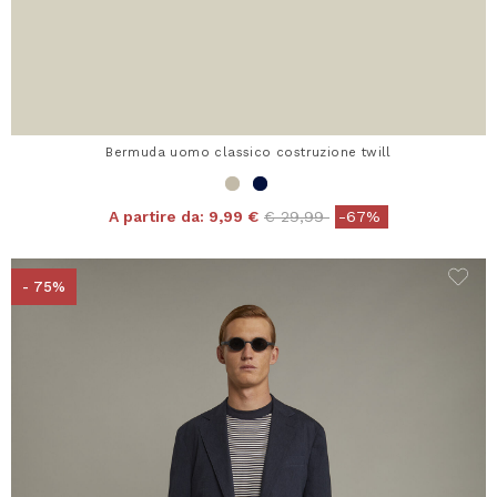
Bermuda uomo classico costruzione twill
Price reduced from
to
A partire da:
9,99 €
€ 29,99
-67%
- 75%