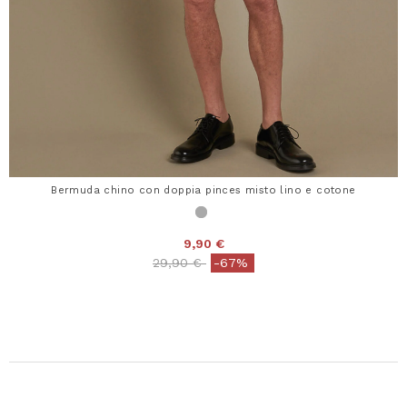
Bermuda chino con doppia pinces misto lino e cotone
9,90 €
Price reduced from
to
29,90 €
-67%