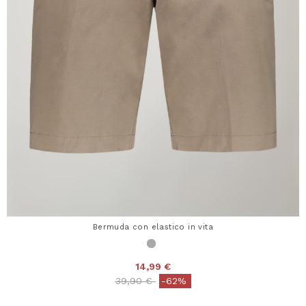
Bermuda con elastico in vita
14,99 €
Price reduced from
to
39,90 €
-62%