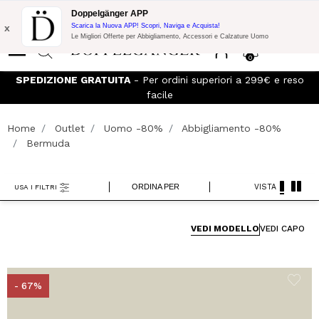
Promo Flash:
10% di Extra Sconto su 300€ di Acquisto con codice:
Doppelgänger APP
DOPPEL300
x
Scarica la Nuova APP! Scopri, Naviga e Acquista!
Le Migliori Offerte per Abbigliamento, Accessori e Calzature Uomo
0
SPEDIZIONE GRATUITA
- Per ordini superiori a 299€ e reso
facile
Home
Outlet
Uomo -80%
Abbigliamento -80%
Bermuda
ORDINA PER
VISTA
USA I FILTRI
VEDI MODELLO
VEDI CAPO
- 67%