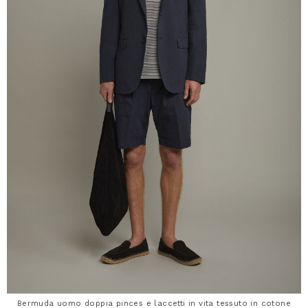
Bermuda uomo doppia pinces e laccetti in vita tessuto in cotone