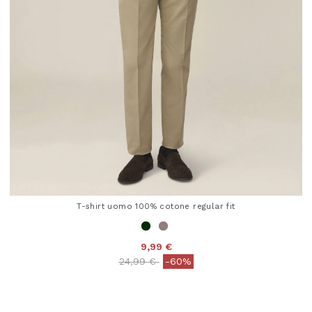
T-shirt uomo 100% cotone regular fit
9,99 €
Price reduced from
to
24,99 €
-60%
5 out of 5 Customer Rating