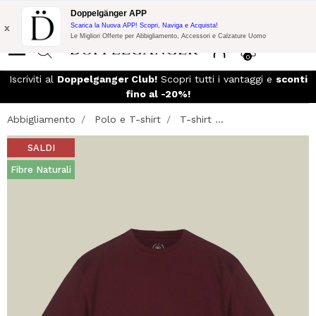
Promo Flash:
10% di Extra Sconto su 300€ di Acquisto con codice:
Doppelgänger APP
DOPPEL300
x
Scarica la Nuova APP! Scopri, Naviga e Acquista!
Le Migliori Offerte per Abbigliamento, Accessori e Calzature Uomo
0
Iscriviti al
Doppelganger Club!
Scopri tutti i vantaggi e
sconti
fino al -20%!
Abbigliamento
Polo e T-shirt
T-shirt ...
SALDI
Fibre Naturali