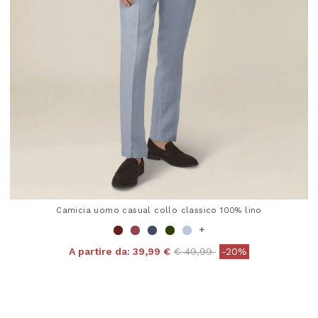
Camicia uomo casual collo classico 100% lino
+
Price reduced from
to
A partire da:
39,99 €
€ 49,99
-20%
5 out of 5 Customer Rating