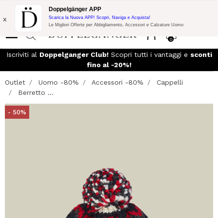
Promo Flash:
10% di Extra Sconto su 300€ di Acquisto con codice:
Doppelgänger APP
DOPPEL300
x
Scarica la Nuova APP! Scopri, Naviga e Acquista!
Le Migliori Offerte per Abbigliamento, Accessori e Calzature Uomo
0
Iscriviti al
Doppelganger Club!
Scopri tutti i vantaggi e
sconti
fino al -20%!
Outlet
Uomo -80%
Accessori -80%
Cappelli
Berretto ...
- 50%