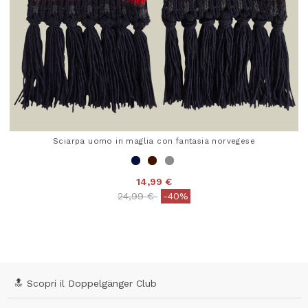
Sciarpa uomo in maglia con fantasia norvegese
14,99 €
Price reduced from
to
24,99 €
-40%
4 out of 5 Customer Rating
🔝 Scopri il Doppelgänger Club