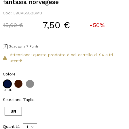
fantasia norvegese
Cod:
39CA6582BMU
7,50 €
Price reduced from
to
15,00 €
-50%
Guadagna 7 Punti
Attenzione: questo prodotto è nel carrello di 94 altri
utenti!
Colore
BLUE
Seleziona Taglia
UN
Quantità