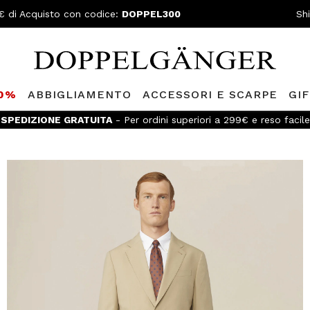
€ di Acquisto con codice:
DOPPEL300
Sh
80%
ABBIGLIAMENTO
ACCESSORI E SCARPE
GI
SPEDIZIONE GRATUITA
- Per ordini superiori a 299€ e reso facile