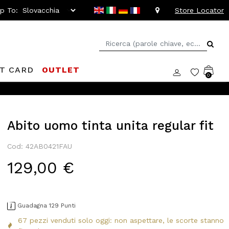
ip To:
Store Locator
FT CARD
OUTLET
0
Abito uomo tinta unita regular fit
Cod: 42AB0421FAU
129,00 €
Guadagna 129 Punti
67 pezzi venduti solo oggi: non aspettare, le scorte stanno