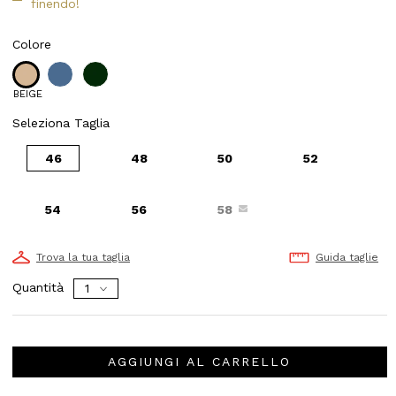
finendo!
Colore
BEIGE
Seleziona Taglia
46
48
50
52
54
56
58
Trova la tua taglia
Guida taglie
Quantità
AGGIUNGI AL CARRELLO