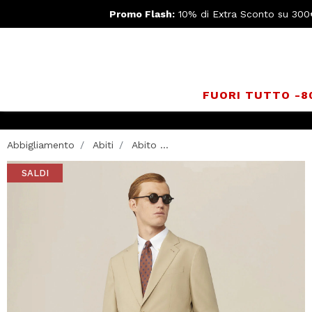
Promo Flash:
10% di Extra Sconto su 300
FUORI TUTTO -
Abbigliamento
Abiti
Abito ...
SALDI