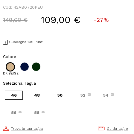
Cod:
42AB0720PEU
109,00 €
Price reduced from
to
149,00 €
-27%
Guadagna 109 Punti
Colore
DK BEIGE
Seleziona Taglia
46
48
50
52
54
56
58
Trova la tua taglia
Guida taglie