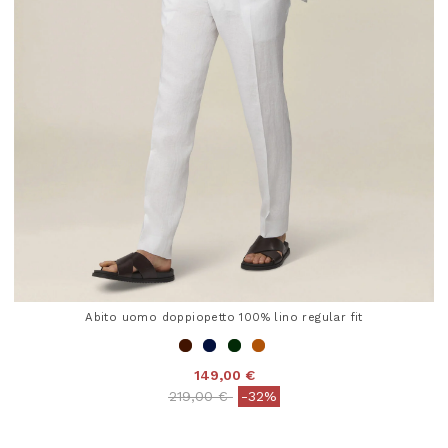
Abito uomo doppiopetto 100% lino regular fit
149,00 €
Price reduced from
to
219,00 €
-32%
4 out of 5 Customer Rating