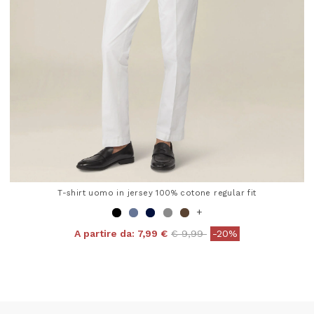
T-shirt uomo in jersey 100% cotone regular fit
+
Price reduced from
to
A partire da:
7,99 €
€ 9,99
-20%
4,8 out of 5 Customer Rating