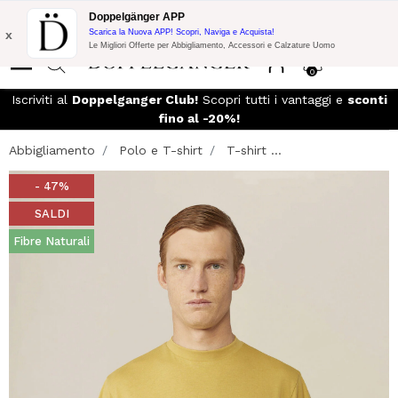
Promo Flash:
10% di Extra Sconto su 300€ di Acquisto con codice:
Doppelgänger APP
DOPPEL300
x
Scarica la Nuova APP! Scopri, Naviga e Acquista!
Le Migliori Offerte per Abbigliamento, Accessori e Calzature Uomo
0
Iscriviti al
Doppelganger Club!
Scopri tutti i vantaggi e
sconti
fino al -20%!
Abbigliamento
Polo e T-shirt
T-shirt ...
- 47%
SALDI
Fibre Naturali