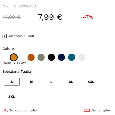
Cod:
42TS3312MCU
7,99 €
Price reduced from
to
14,99 €
-47%
Guadagna 7 Punti
Colore
OCHRE YELLOW
Seleziona Taglia
S
M
L
XL
XXL
3XL
Trova la tua taglia
Guida taglie