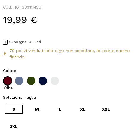
Cod:
40TS3311MCU
19,99 €
Guadagna 19 Punti
79 pezzi venduti solo oggi: non aspettare, le scorte stanno
finendo!
Colore
WINE
Seleziona Taglia
S
M
L
XL
XXL
3XL