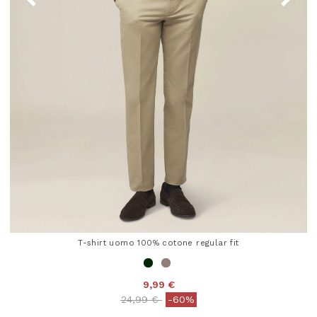
T-shirt uomo 100% cotone regular fit
9,99 €
Price reduced from
to
24,99 €
-60%
5 out of 5 Customer Rating