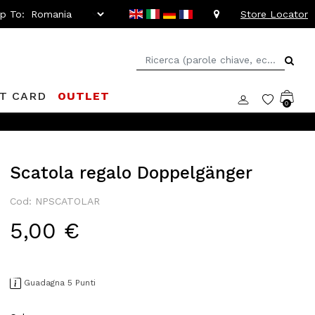
ip To:
Store Locator
FT CARD
OUTLET
0
Scatola regalo Doppelgänger
Cod: NPSCATOLAR
5,00 €
Guadagna 5 Punti