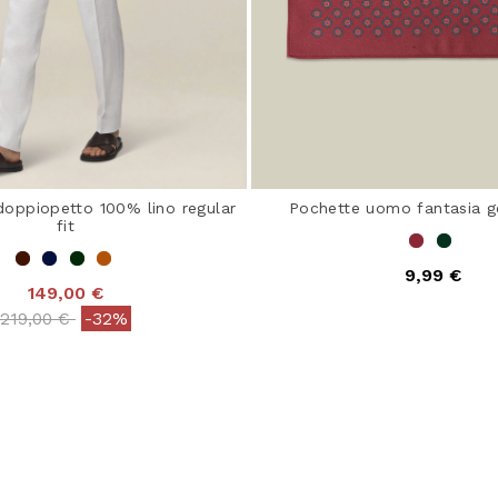
oppiopetto 100% lino regular
Pochette uomo fantasia g
fit
9,99 €
149,00 €
5 out of 5 Customer R
Price reduced from
to
219,00 €
-32%
ut of 5 Customer Rating