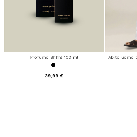
Profumo Shhh! 100 ml
Abito uomo d
39,99 €
4,7 out of 5 Customer Rating
4 o