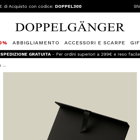
€ di Acquisto con codice:
DOPPEL300
Sh
80%
ABBIGLIAMENTO
ACCESSORI E SCARPE
GI
SPEDIZIONE GRATUITA
- Per ordini superiori a 299€ e reso facile
 ...