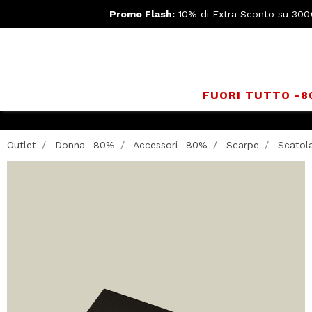
Promo Flash:
10% di Extra Sconto su 300
FUORI TUTTO -
Outlet
Donna -80%
Accessori -80%
Scarpe
Scatola