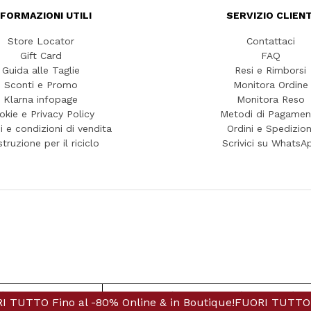
NFORMAZIONI UTILI
SERVIZIO CLIENT
Store Locator
Contattaci
Gift Card
FAQ
Guida alle Taglie
Resi e Rimborsi
Sconti e Promo
Monitora Ordine
Klarna infopage
Monitora Reso
okie e Privacy Policy
Metodi di Pagamen
i e condizioni di vendita
Ordini e Spedizion
struzione per il riciclo
Scrivici su WhatsA
iva sulla raccolta
Le tue preferenze relative alla priva
no al -80% Online & in Boutique!
Fino al -80% Online & in Boutique!
FUORI TUTTO Fino al -80
FUORI TUTTO Fino al -