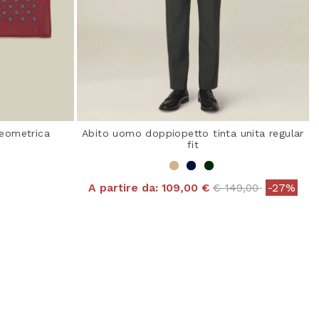
eometrica
Abito uomo doppiopetto tinta unita regular
fit
Price reduced from
to
A partire da:
109,00 €
€ 149,00
-27%
ating
5 out of 5 Customer Rating