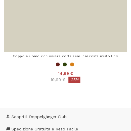
Coppola uomo con visiera corta semi nascosta misto lino
14,99 €
Price reduced from
to
19,99 €
-25%
3,4 out of 5 Customer Rating
🔝 Scopri il Doppelgänger Club
🚚 Spedizione Gratuita e Reso Facile