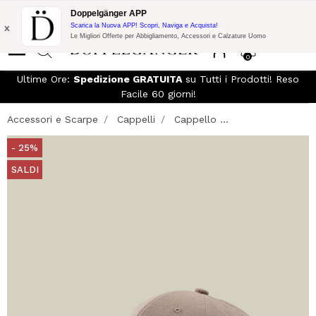
Spedizione Gratuita su Tutto!
10% di Extra Sconto su 300€ di
Doppelgänger APP
Acquisto con codice:
DOPPEL300
x
Scarica la Nuova APP! Scopri, Naviga e Acquista!
Le Migliori Offerte per Abbigliamento, Accessori e Calzature Uomo
0
Ultime Ore:
Spedizione GRATUITA
su Tutti i Prodotti! Reso
Facile 60 giorni!
Accessori e Scarpe
Cappelli
Cappello ...
- 25%
SALDI