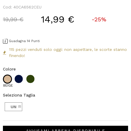
Cod:
40CA6562CEU
14,99 €
Price reduced from
to
19,99 €
-25%
Guadagna 14 Punti
115 pezzi venduti solo oggi: non aspettare, le scorte stanno
finendo!
Colore
BEIGE
Seleziona Taglia
UN
AVVISAMI APPENA DISPONIBILE