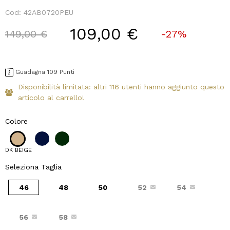
Cod:
42AB0720PEU
109,00 €
Price reduced from
to
149,00 €
-27%
Guadagna 109 Punti
Disponibilità limitata: altri 116 utenti hanno aggiunto questo
articolo al carrello!
Colore
DK BEIGE
Seleziona Taglia
46
48
50
52
54
56
58