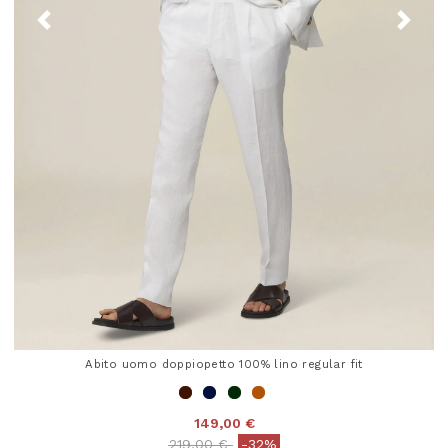
Abito uomo doppiopetto 100% lino regular fit
149,00 €
Price reduced from
to
219,00 €
-32%