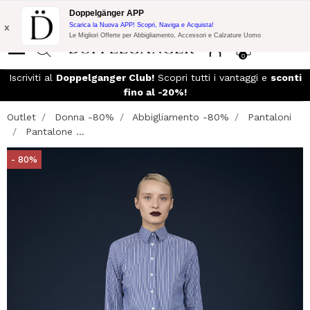
Promo Flash:
10% di Extra Sconto su 300€ di Acquisto con codice:
Doppelgänger APP
DOPPEL300
x
Scarica la Nuova APP! Scopri, Naviga e Acquista!
Le Migliori Offerte per Abbigliamento, Accessori e Calzature Uomo
0
Iscriviti al
Doppelganger Club!
Scopri tutti i vantaggi e
sconti
fino al -20%!
Outlet
Donna -80%
Abbigliamento -80%
Pantaloni
Pantalone ...
- 80%