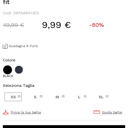
fit
Cod:
39PA4401JED
9,99 €
Price reduced from
to
49,99 €
-80%
Guadagna 9 Punti
Colore
BLACK
Seleziona Taglia
XS
S
M
L
XL
Trova la tua taglia
Guida taglie