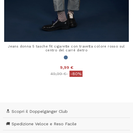
Jeans donna 5 tasche fit cigarette con travetta colore rosso sul
centro del carré dietro
9,99 €
Price reduced from
to
49,99 €
-80%
5 out of 5 Customer Rating
🔝 Scopri il Doppelgänger Club
🚚 Spedizione Veloce e Reso Facile