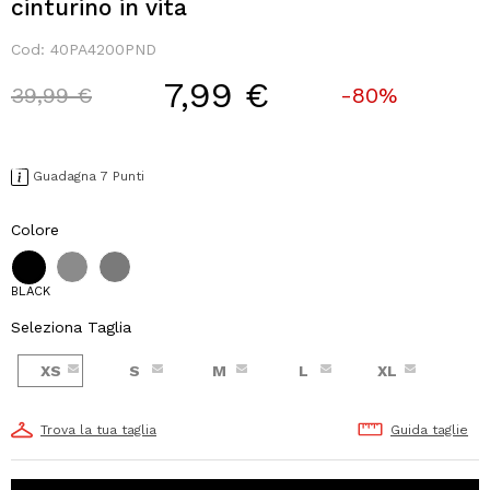
cinturino in vita
Cod:
40PA4200PND
7,99 €
Price reduced from
to
39,99 €
-80%
Guadagna 7 Punti
Colore
BLACK
Seleziona Taglia
XS
S
M
L
XL
Trova la tua taglia
Guida taglie