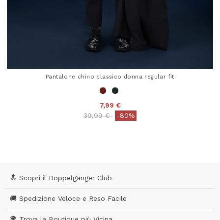
Pantalone chino classico donna regular fit
7,99 €
Price reduced from
to
39,99 €
-80%
5 out of 5 Customer Rating
🔝 Scopri il Doppelgänger Club
🚚 Spedizione Veloce e Reso Facile
🌍 Trova la Boutique più Vicina