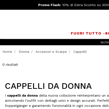
Promo Flash:
10% di Extra Sconto su 300
FUORI TUTTO -
Iscriv
Home
Donna
Accessori e Scarpe
Cappelli
0 risultati
CAPPELLI DA DONNA
I
cappelli da donna
della nuova collezione reinterpretano un a
arricchendo l’outfit con dettagli unici e design accurati. Perfet
Doppelgänger e garantendo funzionalità in ogni occasione dell