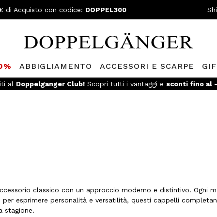
€ di Acquisto con codice:
DOPPEL300
Sh
80%
ABBIGLIAMENTO
ACCESSORI E SCARPE
GI
iti al
Doppelganger Club!
Scopri tutti i vantaggi e
sconti fino al
ccessorio classico con un approccio moderno e distintivo. Ogni m
ti per esprimere personalità e versatilità, questi cappelli completan
a stagione.