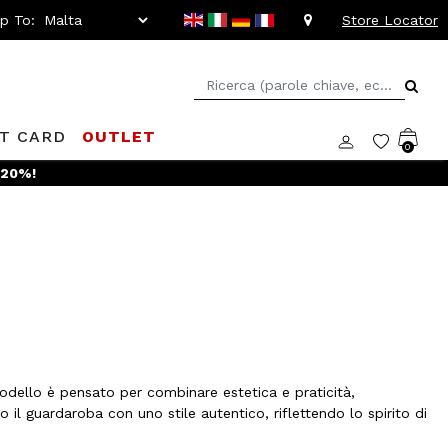
ip To:
Store Locator
FT CARD
OUTLET
0
 -20%!
odello è pensato per combinare estetica e praticità,
o il guardaroba con uno stile autentico, riflettendo lo spirito di