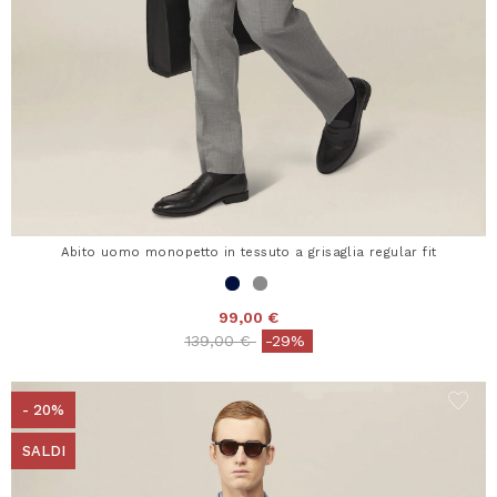
Abito uomo monopetto in tessuto a grisaglia regular fit
99,00 €
Price reduced from
to
139,00 €
-29%
- 20%
SALDI