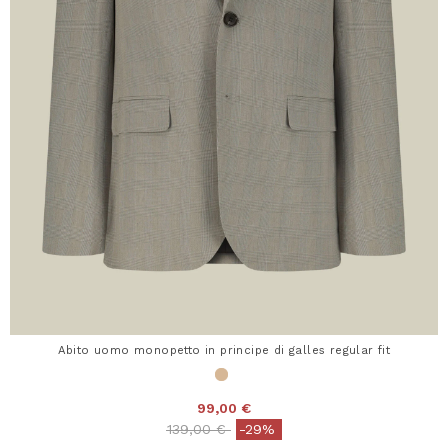
Abito uomo monopetto in principe di galles regular fit
99,00 €
Price reduced from
to
139,00 €
-29%