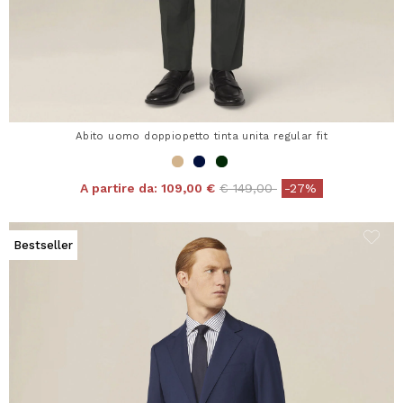
Abito uomo doppiopetto tinta unita regular fit
Price reduced from
to
A partire da:
109,00 €
€ 149,00
-27%
Bestseller