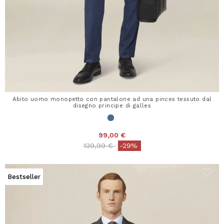
Abito uomo monopetto con pantalone ad una pinces tessuto dal
disegno principe di galles
99,00 €
Price reduced from
to
139,99 €
-29%
Bestseller