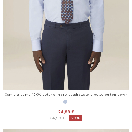
Camicia uomo 100% cotone micro quadrettato e collo button down
24,99 €
Price reduced from
to
34,99 €
-29%