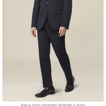
Giacca uomo monopetto sfoderata in jersey