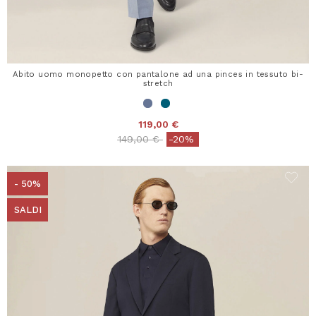
Abito uomo monopetto con pantalone ad una pinces in tessuto bi-
stretch
119,00 €
Price reduced from
to
149,00 €
-20%
- 50%
SALDI