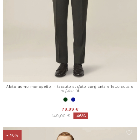
Abito uomo monopetto in tessuto spigato cangiante effetto solaro
regular fit
79,99 €
Price reduced from
to
149,00 €
-46%
- 46%