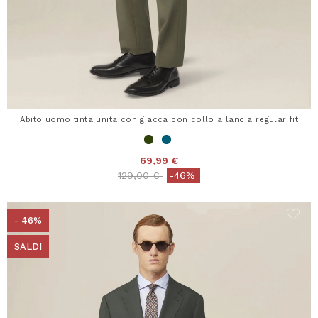
Abito uomo tinta unita con giacca con collo a lancia regular fit
69,99 €
Price reduced from
to
129,00 €
-46%
- 46%
SALDI