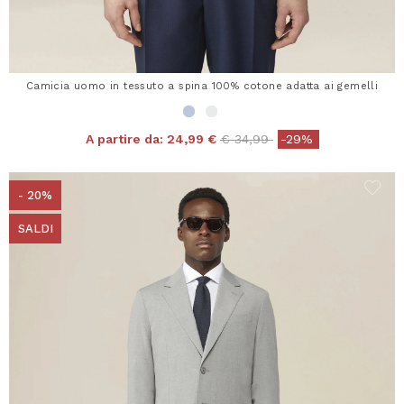
Camicia uomo in tessuto a spina 100% cotone adatta ai gemelli
Price reduced from
to
A partire da:
24,99 €
€ 34,99
-29%
- 20%
SALDI