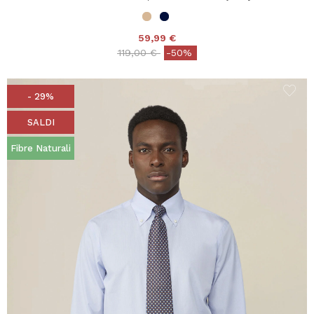
59,99 €
Price reduced from
to
119,00 €
-50%
- 29%
SALDI
Fibre Naturali