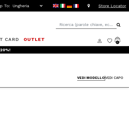
ip To:
Store Locator
FT CARD
OUTLET
0
 -20%!
VEDI MODELLO
VEDI CAPO