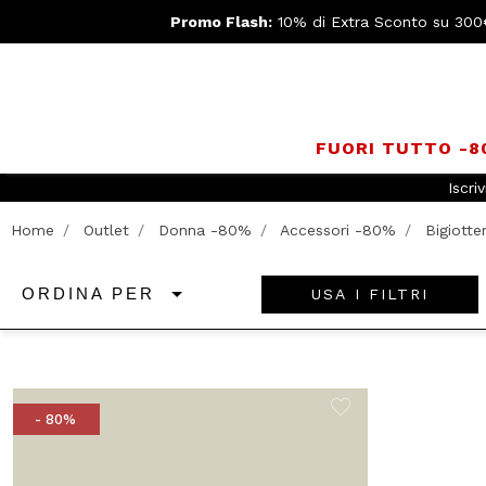
Promo Flash:
10% di Extra Sconto su 300
FUORI TUTTO -
Iscriv
Home
Outlet
Donna -80%
Accessori -80%
Bigiotter
USA I FILTRI
ORDINA PER
- 80%