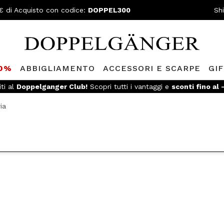
€ di Acquisto con codice:
DOPPEL300
Sh
80%
ABBIGLIAMENTO
ACCESSORI E SCARPE
GI
iti al
Doppelganger Club!
Scopri tutti i vantaggi e
sconti fino al
ia