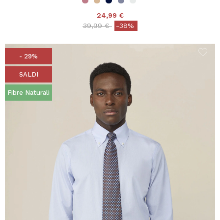
24,99 €
Price reduced from
to
39,99 €
-38%
- 29%
SALDI
Fibre Naturali