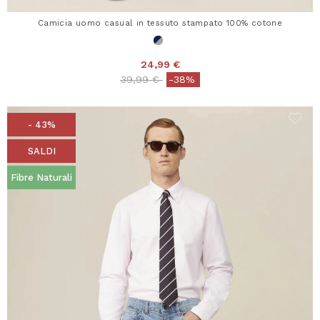
Camicia uomo casual in tessuto stampato 100% cotone
24,99 €
Price reduced from
to
39,99 €
-38%
- 43%
SALDI
Fibre Naturali