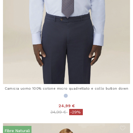
Camicia uomo 100% cotone micro quadrettato e collo button down
24,99 €
Price reduced from
to
34,99 €
-29%
Fibre Naturali