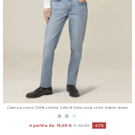
Camicia uomo 100% cotone Oxford tinta unita collo button down
Price reduced from
to
A partire da:
19,99 €
€ 34,99
-43%