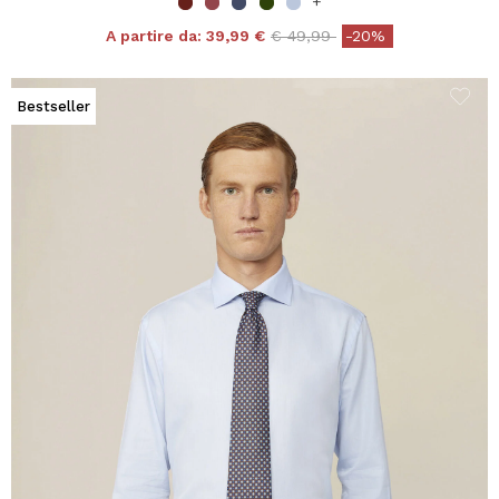
+
Price reduced from
to
A partire da:
39,99 €
€ 49,99
-20%
Bestseller