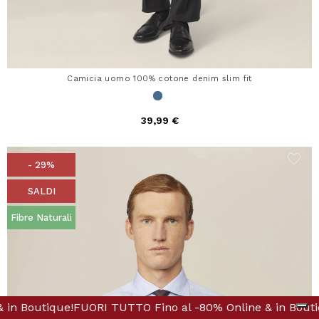
Camicia uomo 100% cotone denim slim fit
39,99 €
- 29%
SALDI
Fibre Naturali
 Online & in Boutique!
 Fino al -80% Online & in Boutique!
FUORI TUTTO Fino al -80% Onl
FUORI TUTTO Fin