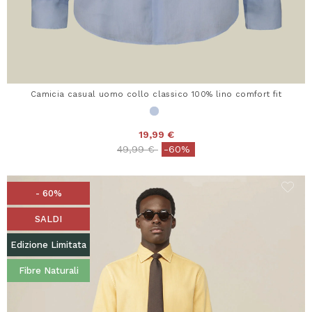
Camicia casual uomo collo classico 100% lino comfort fit
19,99 €
Price reduced from
to
49,99 €
-60%
- 60%
SALDI
Edizione Limitata
Fibre Naturali