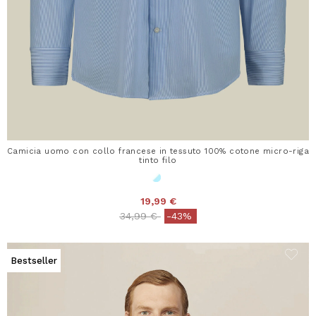
Camicia uomo con collo francese in tessuto 100% cotone micro-riga
tinto filo
19,99 €
Price reduced from
to
34,99 €
-43%
Bestseller