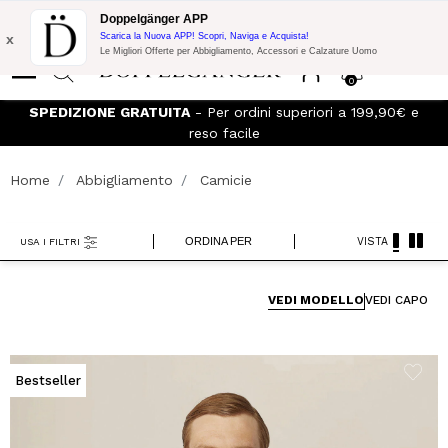
Promo Flash:
10% di Extra Sconto su 300€ di Acquisto con codice:
Doppelgänger APP
DOPPEL300
x
Scarica la Nuova APP! Scopri, Naviga e Acquista!
Le Migliori Offerte per Abbigliamento, Accessori e Calzature Uomo
0
 e
Iscriviti al
Doppelganger Club!
Scopri tutti i vantaggi e
sconti fino al -20%!
Home
Abbigliamento
Camicie
ORDINA PER
VISTA
USA I FILTRI
VEDI MODELLO
VEDI CAPO
Bestseller