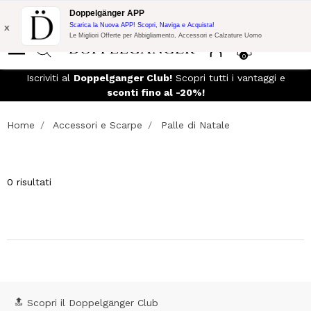
Promo Flash:
10% di Extra Sconto su 300€ di Acquisto con codice:
Doppelgänger APP
DOPPEL300
x
Scarica la Nuova APP! Scopri, Naviga e Acquista!
Le Migliori Offerte per Abbigliamento, Accessori e Calzature Uomo
0
 e
Iscriviti al
Doppelganger Club!
Scopri tutti i vantaggi e
sconti fino al -20%!
Home
Accessori e Scarpe
Palle di Natale
0 risultati
🔝 Scopri il Doppelgänger Club