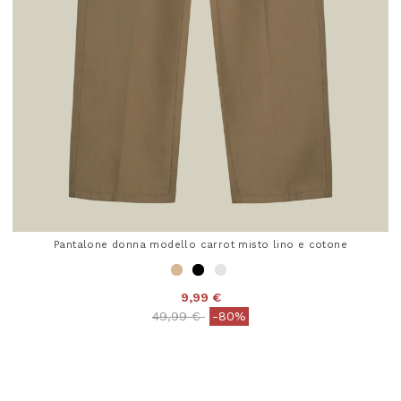
Pantalone donna modello carrot misto lino e cotone
9,99 €
Price reduced from
to
49,99 €
-80%
4,7 out of 5 Customer Rating