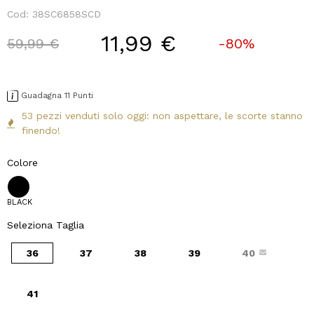
Cod:
38SC6858SCD
11,99 €
Price reduced from
to
59,99 €
-80%
Guadagna 11 Punti
53 pezzi venduti solo oggi: non aspettare, le scorte stanno
finendo!
Colore
BLACK
Seleziona Taglia
36
37
38
39
40
41