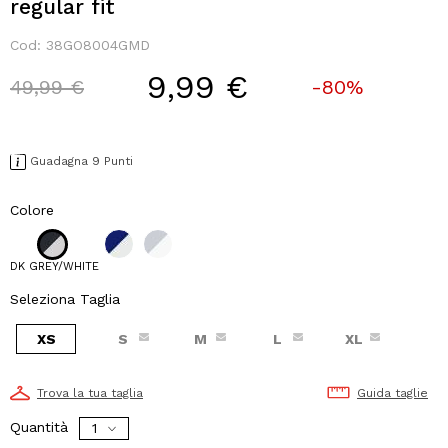
regular fit
Cod:
38GO8004GMD
9,99 €
Price reduced from
to
49,99 €
-80%
Guadagna 9 Punti
Colore
DK GREY/WHITE
Seleziona Taglia
XS
S
M
L
XL
Trova la tua taglia
Guida taglie
Quantità