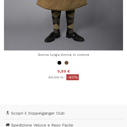
Gonna lunga donna in cotone
9,99 €
Price reduced from
to
49,99 €
-80%
4,4 out of 5 Customer Rating
🔝 Scopri il Doppelgänger Club
🚚 Spedizione Veloce e Reso Facile