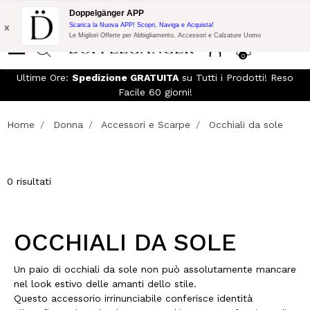
Spedizione Gratuita su Tutto!
10% di Extra Sconto su 300€ di
Doppelgänger APP
Acquisto con codice:
DOPPEL300
x
Scarica la Nuova APP! Scopri, Naviga e Acquista!
Le Migliori Offerte per Abbigliamento, Accessori e Calzature Uomo
0
Ultime Ore:
Spedizione GRATUITA
su Tutti i Prodotti! Reso
Facile 60 giorni!
Home
Donna
Accessori e Scarpe
Occhiali da sole
0 risultati
OCCHIALI DA SOLE
Un paio di occhiali da sole non può assolutamente mancare
nel look estivo delle amanti dello stile.
Questo accessorio irrinunciabile conferisce identità