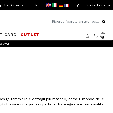
ip To:
Store Locator
FT CARD
OUTLET
0
 -20%!
esign femminile e dettagli più maschili, come il mondo delle
Ogni borsa è un equilibrio perfetto tra eleganza e funzionalità,