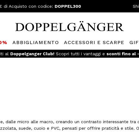
€ di Acquisto con codice:
DOPPEL300
Sh
80%
ABBIGLIAMENTO
ACCESSORI E SCARPE
GI
iti al
Doppelganger Club!
Scopri tutti i vantaggi e
sconti fino al
 dalle micro alle macro, creando un contrasto interessante tra d
azzolata, suede, cuoio e PVC, pensati per offrire praticità e stile. 