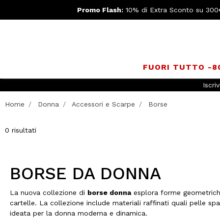
Promo Flash:
10% di Extra Sconto su 300
FUORI TUTTO -
Iscriv
Home
Donna
Accessori e Scarpe
Borse
0 risultati
BORSE DA DONNA
La nuova collezione di
borse donna
esplora forme geometriche,
cartelle. La collezione include materiali raffinati quali pelle sp
ideata per la donna moderna e dinamica.