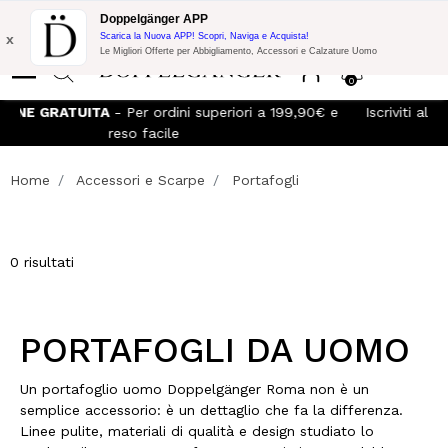
Promo Flash:
10% di Extra Sconto su 300€ di Acquisto con codice:
Doppelgänger APP
DOPPEL300
x
Scarica la Nuova APP! Scopri, Naviga e Acquista!
Le Migliori Offerte per Abbigliamento, Accessori e Calzature Uomo
0
SPEDIZIONE GRATUITA
- Per ordini superiori a 199,90€ e
reso facile
Home
Accessori e Scarpe
Portafogli
0 risultati
PORTAFOGLI DA UOMO
Un portafoglio uomo Doppelgänger Roma non è un
semplice accessorio: è un dettaglio che fa la differenza.
Linee pulite, materiali di qualità e design studiato lo