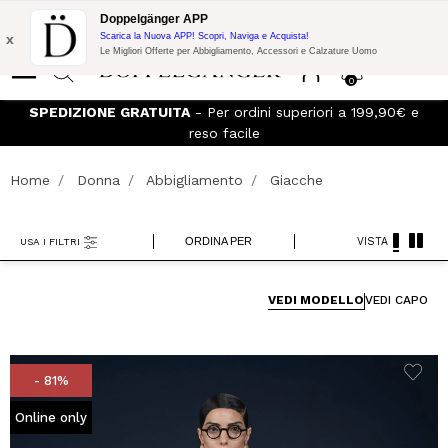
Promo Flash:
10% di Extra Sconto su 300€ di Acquisto con codice:
Doppelgänger APP
DOPPEL300
x
Scarica la Nuova APP! Scopri, Naviga e Acquista!
Le Migliori Offerte per Abbigliamento, Accessori e Calzature Uomo
0
SPEDIZIONE GRATUITA
- Per ordini superiori a 199,90€ e
reso facile
Home
Donna
Abbigliamento
Giacche
ORDINA PER
VISTA
USA I FILTRI
VEDI MODELLO
VEDI CAPO
- 81%
Online only