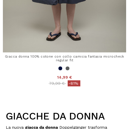
Giacca donna 100% cotone con collo camicia fantasia microcheck
regular fit
14,99 €
Price reduced from
to
79,99 €
-81%
GIACCHE DA DONNA
La nuova
giacca da donna
Doppelgänger trasforma