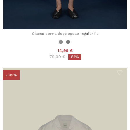
Giacca donna doppiopetto regular fit
14,99 €
Price reduced from
to
79,99 €
-81%
- 85%