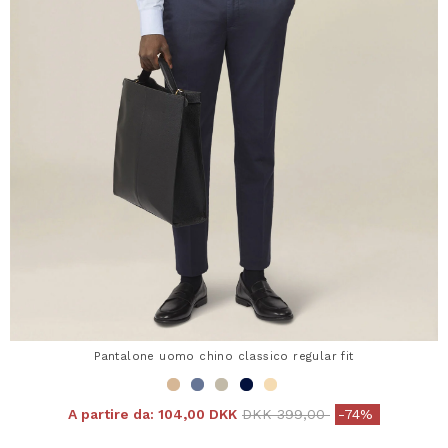
Pantalone uomo chino classico regular fit
Price reduced from
to
A partire da:
104,00 DKK
DKK 399,00
-74%