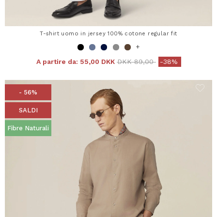
T-shirt uomo in jersey 100% cotone regular fit
+
Price reduced from
to
A partire da:
55,00 DKK
DKK 89,00
-38%
- 56%
SALDI
Fibre Naturali