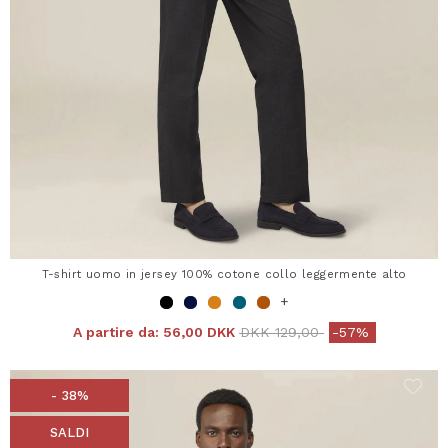
T-shirt uomo in jersey 100% cotone collo leggermente alto
+
Price reduced from
to
A partire da:
56,00 DKK
DKK 129,00
-57%
- 38%
SALDI