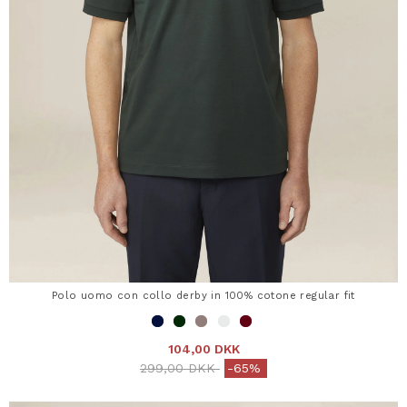
Polo uomo con collo derby in 100% cotone regular fit
104,00 DKK
Price reduced from
to
299,00 DKK
-65%