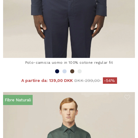
Polo-camicia uomo in 100% cotone regular fit
Price reduced from
to
A partire da:
139,00 DKK
DKK 299,00
-54%
Fibre Naturali