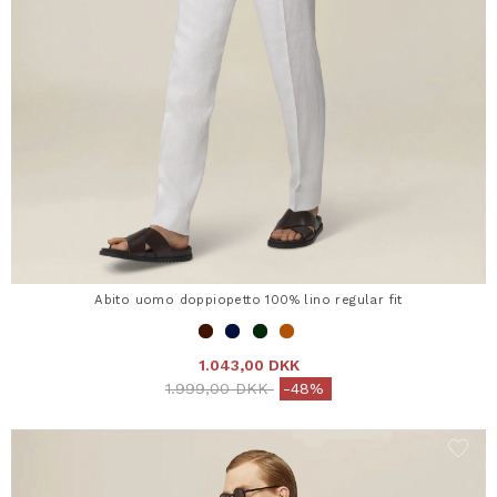
Abito uomo doppiopetto 100% lino regular fit
1.043,00 DKK
Price reduced from
to
1.999,00 DKK
-48%