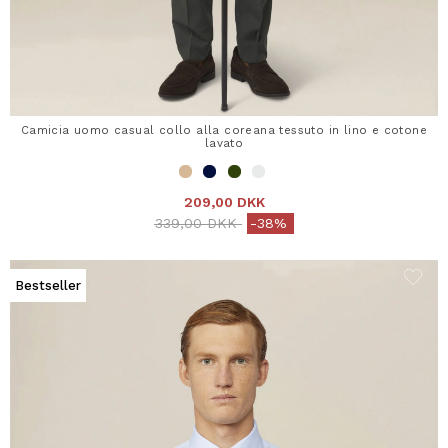
Camicia uomo casual collo alla coreana tessuto in lino e cotone
lavato
209,00 DKK
Price reduced from
to
339,00 DKK
-38%
Bestseller