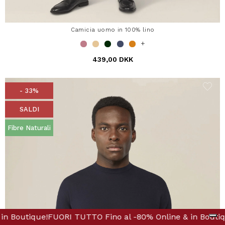
Camicia uomo in 100% lino
+
439,00 DKK
- 33%
SALDI
Fibre Naturali
ine & in Boutique!
no al -80% Online & in Boutique!
FUORI TUTTO Fino al -80% Online 
FUORI TUTTO Fino a