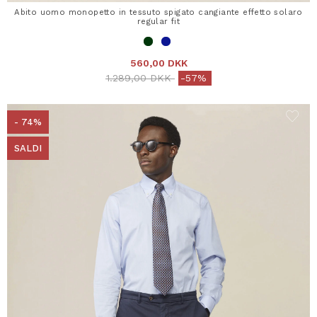
Abito uomo monopetto in tessuto spigato cangiante effetto solaro
regular fit
560,00 DKK
Price reduced from
to
1.289,00 DKK
-57%
- 74%
SALDI