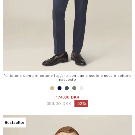
Pantalone uomo in cotone leggero con due piccole pinces e bottone
nascosto
174,00 DKK
Price reduced from
to
359,00 DKK
-52%
Bestseller